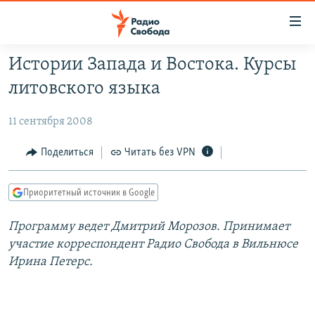
Ссылки
для
упрощенного
Истории Запада и Востока. Курсы
ПРОГРАММЫ
доступа
литовского языка
ПОДКАСТЫ
Вернуться
к
11 сентября 2008
АВТОРСКИЕ ПРОЕКТЫ
основному
ЦИТАТЫ СВОБОДЫ
Поделиться
Читать без VPN
содержанию
Вернутся
МНЕНИЯ
к
Приоритетный источник в Google
КУЛЬТУРА
главной
Программу ведет Дмитрий Морозов. Принимает
навигации
IDEL.РЕАЛИИ
участие корреспондент Радио Свобода в Вильнюсе
Вернутся
КАВКАЗ.РЕАЛИИ
Ирина Петерс.
к
СЕВЕР.РЕАЛИИ
поиску
СИБИРЬ.РЕАЛИИ