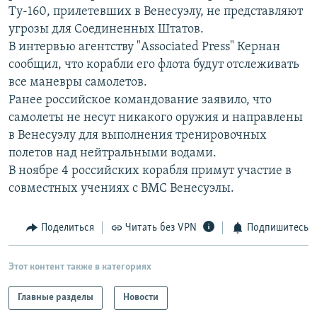
Ту-160, прилетевших в Венесуэлу, не представляют
РАСПИСАНИЕ ВЕЩАНИЯ
угрозы для Соединенных Штатов.
ПОДПИШИТЕСЬ НА РАССЫЛКУ
В интервью агентству "Associated Press" Кернан
сообщил, что корабли его флота будут отслеживать
СОЦИАЛЬНЫЕ СЕТИ
все маневры самолетов.
Ранее российское командование заявило, что
самолеты не несут никакого оружия и направлены
в Венесуэлу для выполнения тренировочных
полетов над нейтральными водами.
В ноябре 4 российских корабля примут участие в
Все сайты РСЕ/РС
совместных учениях с ВМС Венесуэлы.
Поделиться
Читать без VPN
Подпишитесь
Этот контент также в категориях
Главные разделы
Новости