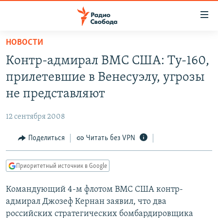
Ссылки
для
упрощенного
НОВОСТИ
ПРОГРАММЫ
доступа
Контр-адмирал ВМС США: Ту-160,
ПОДКАСТЫ
Вернуться
прилетевшие в Венесуэлу, угрозы
к
АВТОРСКИЕ ПРОЕКТЫ
не представляют
основному
ЦИТАТЫ СВОБОДЫ
содержанию
12 сентября 2008
Вернутся
МНЕНИЯ
к
Поделиться
Читать без VPN
КУЛЬТУРА
главной
навигации
IDEL.РЕАЛИИ
Приоритетный источник в Google
Вернутся
КАВКАЗ.РЕАЛИИ
к
Командующий 4-м флотом ВМС США контр-
СЕВЕР.РЕАЛИИ
поиску
адмирал Джозеф Кернан заявил, что два
СИБИРЬ.РЕАЛИИ
российских стратегических бомбардировщика