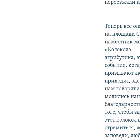
переезжали и
Теперь все о
на площади С
наместник мо
«Колокола — э
атрибутика, э
событие, ког
призывают лю
приходит, зде
нам говорят 
молились наш
благодарность
того, чтобы з
этот колокол 
стремиться, ж
заповеди, люб