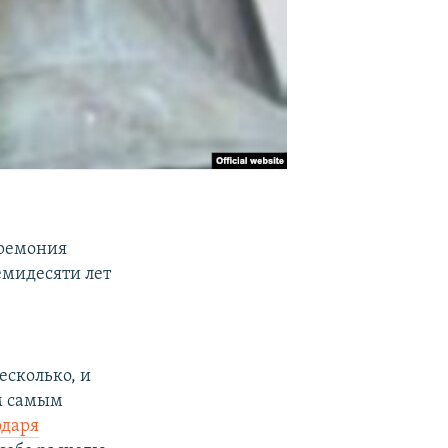
еремония
емидесяти лет
есколько, и
ем самым
одаря