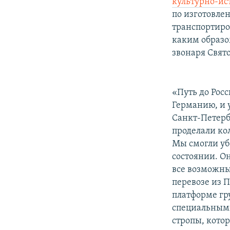
культурно-ис
по изготовле
транспортиров
каким образо
звонаря Свят
«Путь до Рос
Германию, и 
Санкт-Петерб
проделали кол
Мы смогли уб
состоянии. Он
все возможные
перевозе из 
платформе гр
специальными
стропы, кото