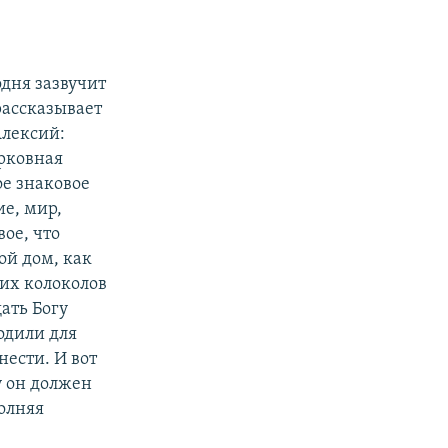
одня зазвучит
рассказывает
Алексий:
ерковная
ое знаковое
ие, мир,
ое, что
ой дом, как
тих колоколов
ать Богу
одили для
нести. И вот
у он должен
полняя