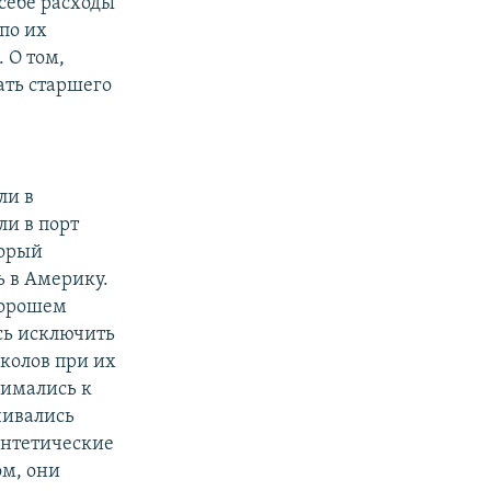
 себе расходы
по их
 О том,
ать старшего
ли в
ли в порт
торый
ь в Америку.
хорошем
ись исключить
околов при их
жимались к
чивались
интетические
ом, они