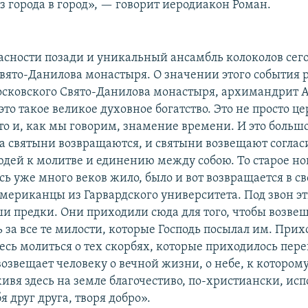
з города в город», — говорит иеродиакон Роман.
пасности позади и уникальный ансамбль колоколов сег
вято-Данилова монастыря. О значении этого события 
сковского Свято-Данилова монастыря, архимандрит 
то такое великое духовное богатство. Это не просто ц
то и, как мы говорим, знамение времени. И это больш
да святыни возвращаются, и святыни возвещают соглас
дей к молитве и единению между собою. То старое нов
сь уже много веков жило, было и вот возвращается в св
американцы из Гарвардского университета. Под звон э
и предки. Они приходили сюда для того, чтобы возвещ
 за все те милости, которые Господь посылал им. Прих
десь молиться о тех скорбях, которые приходилось пере
возвещает человеку о вечной жизни, о небе, к котором
ивя здесь на земле благочестиво, по-христиански, ис
я друг друга, творя добро».