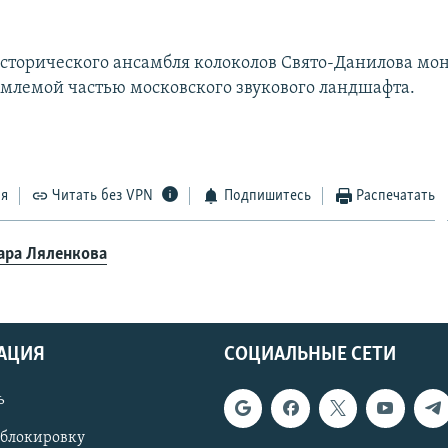
исторического ансамбля колоколов Свято-Данилова мо
емлемой частью московского звукового ландшафта.
ся
Читать без VPN
Подпишитесь
Распечатать
ара Ляленкова
АЦИЯ
СОЦИАЛЬНЫЕ СЕТИ
ь
 блокировку