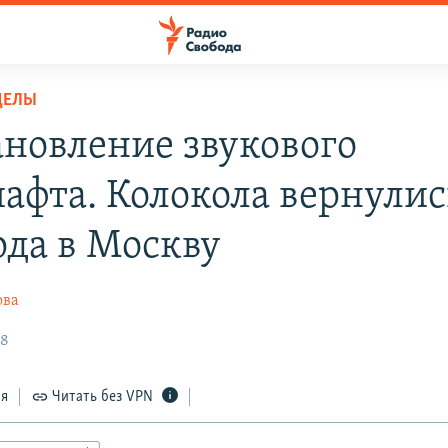
ДЕЛЫ
ановление звукового
афта. Колокола вернулис
рда в Москву
ова
08
ся
Читать без VPN