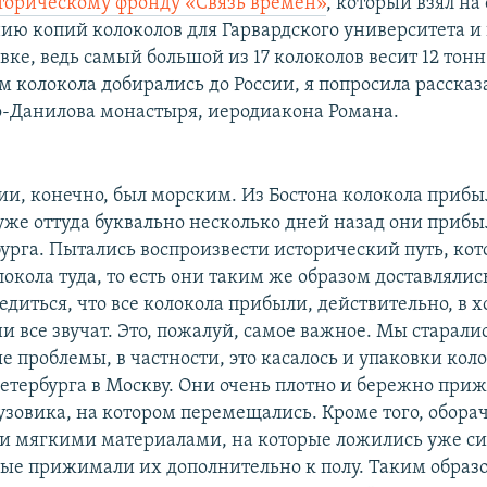
торическому фронду «Связь времен»
, который взял на
нию копий колоколов для Гарвардского университета и 
ке, ведь самый большой из 17 колоколов весит 12 тонн.
м колокола добирались до России, я попросила рассказ
о-Данилова монастыря, иеродиакона Романа.
сии, конечно, был морским. Из Бостона колокола прибы
уже оттуда буквально несколько дней назад они прибы
урга. Пытались воспроизвести исторический путь, ко
окола туда, то есть они таким же образом доставлялис
едиться, что все колокола прибыли, действительно, в 
и все звучат. Это, пожалуй, самое важное. Мы старал
 проблемы, в частности, это касалось и упаковки кол
Петербурга в Москву. Они очень плотно и бережно при
узовика, на котором перемещались. Кроме того, обора
 мягкими материалами, на которые ложились уже с
рые прижимали их дополнительно к полу. Таким образ