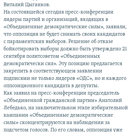
Виталий Цыганков.
РАСПИСАНИЕ ВЕЩАНИЯ
На состоявшейся сегодня пресс-конференции
ПОДПИШИТЕСЬ НА РАССЫЛКУ
лидеры партий и организаций, входящих в
«Объединенные демократические силы», заявили,
СОЦИАЛЬНЫЕ СЕТИ
что оппозиция не будет снимать своих кандидатов
с парламентских выборов. Решение об отказе
бойкотировать выборы должно быть утверждено 21
сентября политсоветом «Объединенных
демократически сил». Эту позицию предлагается
закрепить в соответствующем заявлении
Все сайты РСЕ/РС
подписями не только лидеров «ОДС», но и каждого
оппозиционного кандидата в депутаты.
Как заявил на пресс-конференции председатель
«Объединенной гражданской партии» Анатолий
Лебедько, на заключительном этапе избирательной
кампании «Объединенные демократические
силы» сконцентрируются на наблюдении за
подсчетом голосов. По его словам, оппозиция уже