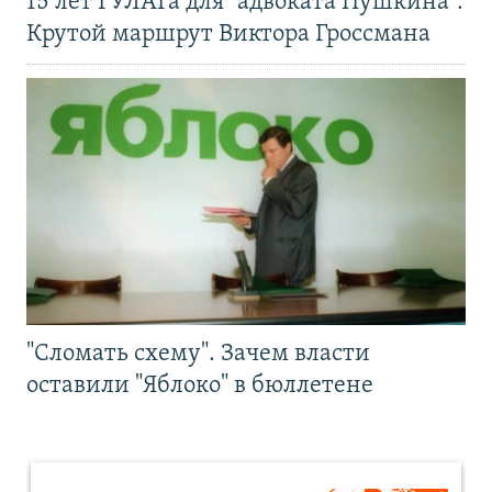
15 лет ГУЛАГа для "адвоката Пушкина".
Крутой маршрут Виктора Гроссмана
"Сломать схему". Зачем власти
оставили "Яблоко" в бюллетене