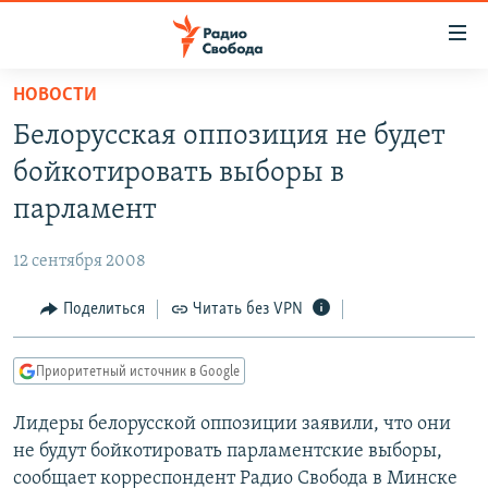
Ссылки
для
упрощенного
НОВОСТИ
ПРОГРАММЫ
доступа
Белорусская оппозиция не будет
ПОДКАСТЫ
Вернуться
бойкотировать выборы в
к
АВТОРСКИЕ ПРОЕКТЫ
парламент
основному
ЦИТАТЫ СВОБОДЫ
содержанию
12 сентября 2008
Вернутся
МНЕНИЯ
к
Поделиться
Читать без VPN
КУЛЬТУРА
главной
навигации
IDEL.РЕАЛИИ
Приоритетный источник в Google
Вернутся
КАВКАЗ.РЕАЛИИ
к
Лидеры белорусской оппозиции заявили, что они
СЕВЕР.РЕАЛИИ
поиску
не будут бойкотировать парламентские выборы,
СИБИРЬ.РЕАЛИИ
сообщает корреспондент Радио Свобода в Минске