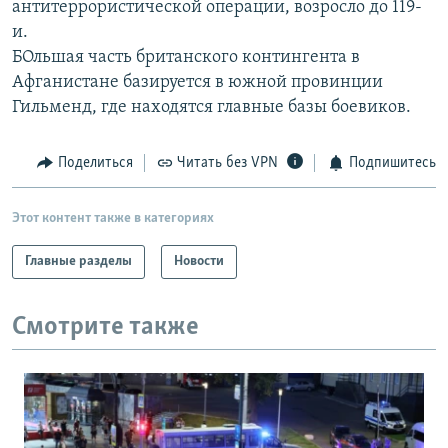
антитеррористической операции, возросло до 119-
РАСПИСАНИЕ ВЕЩАНИЯ
и.
ПОДПИШИТЕСЬ НА РАССЫЛКУ
БОльшая часть британского контингента в
Афганистане базируется в южной провинции
Гильменд, где находятся главные базы боевиков.
СОЦИАЛЬНЫЕ СЕТИ
Поделиться
Читать без VPN
Подпишитесь
Этот контент также в категориях
Все сайты РСЕ/РС
Главные разделы
Новости
Смотрите также