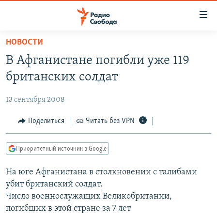
Ссылки
для
упрощенного
НОВОСТИ
ПРОГРАММЫ
доступа
В Афганистане погибли уже 119
ПОДКАСТЫ
Вернуться
британских солдат
к
АВТОРСКИЕ ПРОЕКТЫ
основному
13 сентября 2008
ЦИТАТЫ СВОБОДЫ
содержанию
Вернутся
МНЕНИЯ
Поделиться
Читать без VPN
к
КУЛЬТУРА
главной
Приоритетный источник в Google
навигации
IDEL.РЕАЛИИ
Вернутся
На юге Афганистана в столкновении с талибами
КАВКАЗ.РЕАЛИИ
к
убит британский солдат.
СЕВЕР.РЕАЛИИ
поиску
Число военнослужащих Великобритании,
погибших в этой стране за 7 лет
СИБИРЬ.РЕАЛИИ