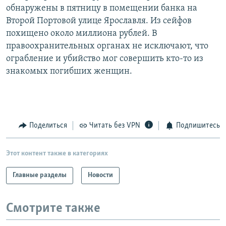
обнаружены в пятницу в помещении банка на
РАСПИСАНИЕ ВЕЩАНИЯ
Второй Портовой улице Ярославля. Из сейфов
ПОДПИШИТЕСЬ НА РАССЫЛКУ
похищено около миллиона рублей. В
правоохранительных органах не исключают, что
СОЦИАЛЬНЫЕ СЕТИ
ограбление и убийство мог совершить кто-то из
знакомых погибших женщин.
Все сайты РСЕ/РС
Поделиться
Читать без VPN
Подпишитесь
Этот контент также в категориях
Главные разделы
Новости
Смотрите также