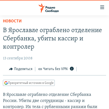
Ссылки
для
упрощенного
НОВОСТИ
ПРОГРАММЫ
доступа
В Ярославле ограблено отделение
ПОДКАСТЫ
Вернуться
Сбербанка, убиты кассир и
к
АВТОРСКИЕ ПРОЕКТЫ
контролер
основному
ЦИТАТЫ СВОБОДЫ
содержанию
13 сентября 2008
Вернутся
МНЕНИЯ
к
Поделиться
Читать без VPN
КУЛЬТУРА
главной
навигации
IDEL.РЕАЛИИ
Приоритетный источник в Google
Вернутся
КАВКАЗ.РЕАЛИИ
к
В Ярославле ограблено отделение Сбербанка
СЕВЕР.РЕАЛИИ
поиску
России. Убиты две сотрудницы - кассир и
СИБИРЬ.РЕАЛИИ
контролер. Их тела с рубленными ранами были