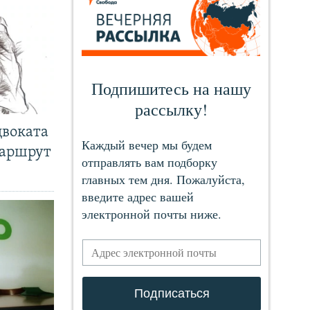
двоката
маршрут