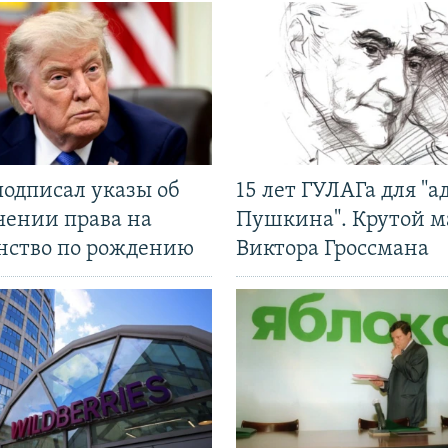
подписал указы об
15 лет ГУЛАГа для "а
чении права на
Пушкина". Крутой 
нство по рождению
Виктора Гроссмана