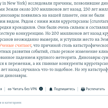
ory in New York) исследовали причины, позволившие ди
ами Земли около 200 миллионов лет назад. 230 лет мил
 динозавры появились на нашей планете, они не были
 видом. Рядом с ними жили круротарсаны (crurotars
редки крокодилов. Они были очень сильны и составля
есткую конкуренцию. Но 200 миллионов лет назад к
рсанов неожиданно вымерли, и уступили место на Зе
Ученые считают
, что причиной столь катастрофическог
тных развития событий, стало резкое изменение клим
ванное падением крупного метеорита. Динозавры су
ся к переменам, а их главные конкуренты круротарсан
лет назад случилось что-то подобное. Но эту катастроф
ми динозавры.
ся
Читать без VPN
Подпишитесь
Распечатать
е в категориях