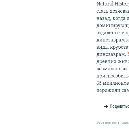
РАСПИСАНИЕ ВЕЩАНИЯ
Natural Hist
ПОДПИШИТЕСЬ НА РАССЫЛКУ
стать хозяев
назад, когда
доминирующим
отдаленные п
динозаврам ж
виды крурота
динозаврам.
древних живо
возможно выз
приспособить
65 миллионов 
пережили са
Поделить
Этот контент такж