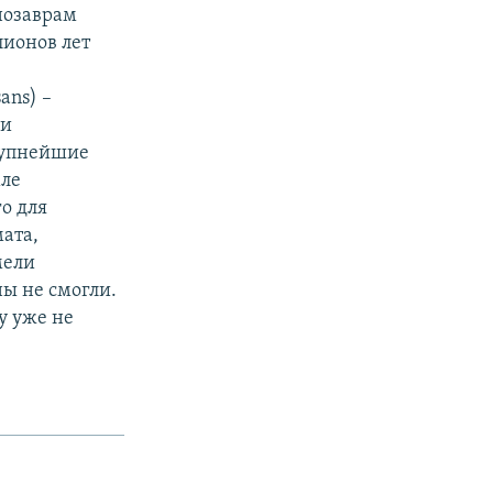
нозаврам
лионов лет
ans) –
ли
рупнейшие
мле
о для
ата,
мели
ы не смогли.
у уже не