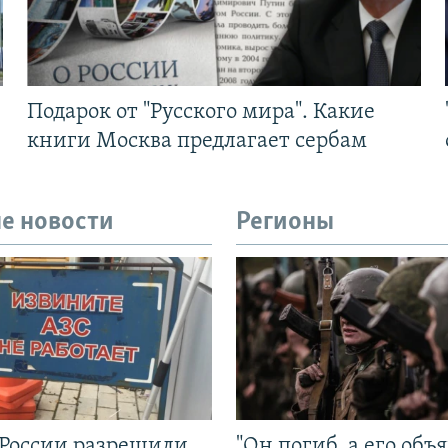
Подарок от "Русского мира". Какие
книги Москва предлагает сербам
е новости
Регионы
 России разрешили
"Он погиб, а его объ