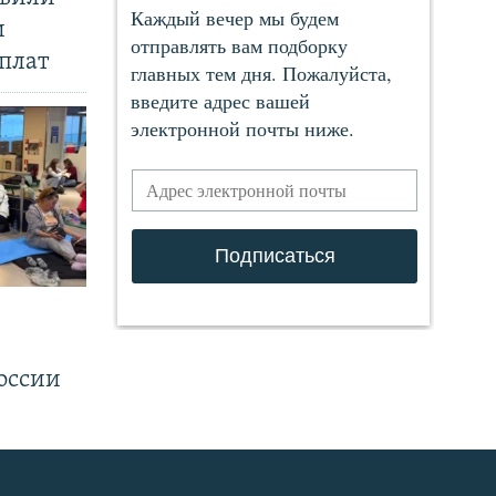
и
плат
.
оссии