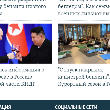
у бензина низкого
беглецом". Как семь
а
военных лишают вы
ась информация о
"Отпуск накрылся
ске в Россию
канистрой бензина"
ой части КНДР
Курортный сезон в Р
АЦИЯ
СОЦИАЛЬНЫЕ СЕТИ