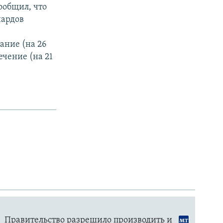
ообщил, что
иардов
ание (на 26
ечение (на 21