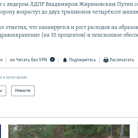
чи с лидером ЛДПР Владимиром Жириновским Путин с
борону возрастут до двух триллионов четырёхсот милл
 отметил, что планируется и рост расходов на образов
дравоохранение (на 35 процентов) и пенсионное обесп
ся
Читать без VPN
Подпишитесь
Распечатать
е в категориях
ы
Новости