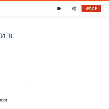
ЭФИР
и в
явил