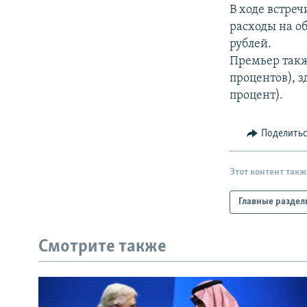
РАСПИСАНИЕ ВЕЩАНИЯ
В ходе встре
ПОДПИШИТЕСЬ НА РАССЫЛКУ
расходы на о
рублей.
Премьер также
процентов), з
процент).
Поделить
Этот контент такж
Главные раздел
Смотрите также