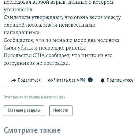
последовал второй взрыв, данные о котором
РАСПИСАНИЕ ВЕЩАНИЯ
уточняются.
ПОДПИШИТЕСЬ НА РАССЫЛКУ
Свидетели утверждают, что огонь велся между
охраной посольства и неизвестными
нападавшими.
СОЦИАЛЬНЫЕ СЕТИ
Сообщается, что по меньше мере два человека
были убиты и несколько ранены.
Посольство США сообщает, что никто из его
сотрудников не пострадал.
Все сайты РСЕ/РС
Поделиться
Читать без VPN
Подпишитесь
Этот контент также в категориях
Главные разделы
Новости
Смотрите также