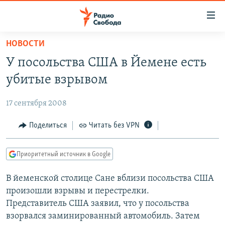
Ссылки
для
упрощенного
НОВОСТИ
ПРОГРАММЫ
доступа
У посольства США в Йемене есть
ПОДКАСТЫ
Вернуться
убитые взрывом
к
АВТОРСКИЕ ПРОЕКТЫ
основному
17 сентября 2008
ЦИТАТЫ СВОБОДЫ
содержанию
Вернутся
МНЕНИЯ
Поделиться
Читать без VPN
к
КУЛЬТУРА
главной
Приоритетный источник в Google
навигации
IDEL.РЕАЛИИ
Вернутся
В йеменской столице Сане вблизи посольства США
КАВКАЗ.РЕАЛИИ
к
произошли взрывы и перестрелки.
СЕВЕР.РЕАЛИИ
поиску
Представитель США заявил, что у посольства
взорвался заминированный автомобиль. Затем
СИБИРЬ.РЕАЛИИ