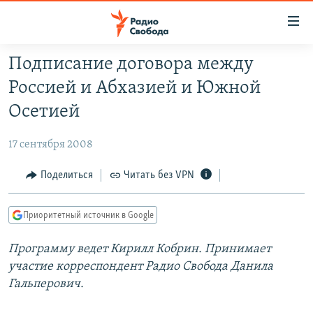
Ссылки
для
упрощенного
Подписание договора между
ПРОГРАММЫ
доступа
Россией и Абхазией и Южной
ПОДКАСТЫ
Вернуться
Осетией
к
АВТОРСКИЕ ПРОЕКТЫ
основному
17 сентября 2008
ЦИТАТЫ СВОБОДЫ
содержанию
Вернутся
МНЕНИЯ
Поделиться
Читать без VPN
к
КУЛЬТУРА
главной
Приоритетный источник в Google
навигации
IDEL.РЕАЛИИ
Вернутся
Программу ведет Кирилл Кобрин. Принимает
КАВКАЗ.РЕАЛИИ
к
участие корреспондент Радио Свобода Данила
СЕВЕР.РЕАЛИИ
поиску
Гальперович.
СИБИРЬ.РЕАЛИИ