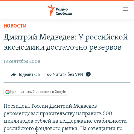
Ссылки
для
упрощенного
НОВОСТИ
ПРОГРАММЫ
доступа
Дмитрий Медведев: У российской
ПОДКАСТЫ
Вернуться
экономики достаточно резервов
к
АВТОРСКИЕ ПРОЕКТЫ
основному
18 сентября 2008
ЦИТАТЫ СВОБОДЫ
содержанию
Вернутся
МНЕНИЯ
Поделиться
Читать без VPN
к
КУЛЬТУРА
главной
Приоритетный источник в Google
навигации
IDEL.РЕАЛИИ
Вернутся
Президент России Дмитрий Медведев
КАВКАЗ.РЕАЛИИ
к
рекомендовал правительству направить 500
СЕВЕР.РЕАЛИИ
поиску
миллиардов рублей на поддержание стабильности
российского фондового рынка. На совещании по
СИБИРЬ.РЕАЛИИ