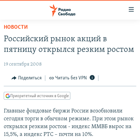
Ссылки
для
упрощенного
НОВОСТИ
ПРОГРАММЫ
доступа
Российский рынок акций в
ПОДКАСТЫ
Вернуться
пятницу открылся резким ростом
к
АВТОРСКИЕ ПРОЕКТЫ
основному
19 сентября 2008
ЦИТАТЫ СВОБОДЫ
содержанию
Вернутся
МНЕНИЯ
Поделиться
Читать без VPN
к
КУЛЬТУРА
главной
Приоритетный источник в Google
навигации
IDEL.РЕАЛИИ
Вернутся
Главные фондовые биржи России возобновили
КАВКАЗ.РЕАЛИИ
к
сегодня торги в обычном режиме. При этом рынок
СЕВЕР.РЕАЛИИ
поиску
открылся резким ростом - индекс ММВБ вырос на
15,5%, а индекс РТС – почти на 10%.
СИБИРЬ.РЕАЛИИ