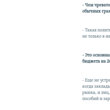
- Чем чреват
обычных гра
- Такая поли
не только в м
- Это основн
бюджета на 20
- Еще не уст
когда заклады
рынка, и лиц
пособий и за