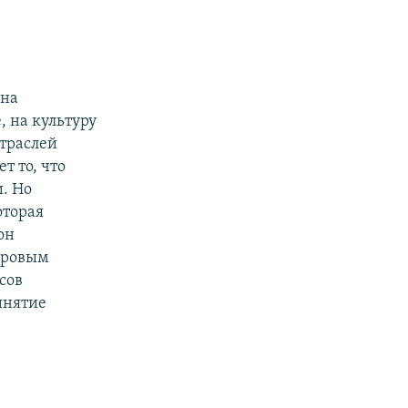
 на
, на культуру
отраслей
т то, что
. Но
оторая
он
мировым
сов
инятие