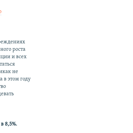
о
чреждениях
ьного роста
нции и всех
таться
икак не
 в этом году
тво
девать
в 8,5%.