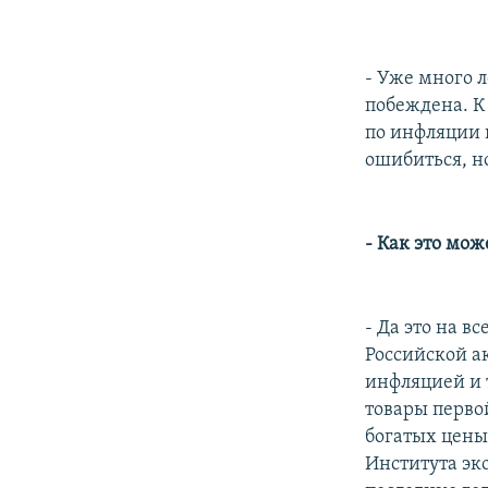
- Уже много л
побеждена. К
по инфляции в
ошибиться, н
- Как это мо
- Да это на 
Российской а
инфляцией и 
товары перво
богатых цены
Института эк