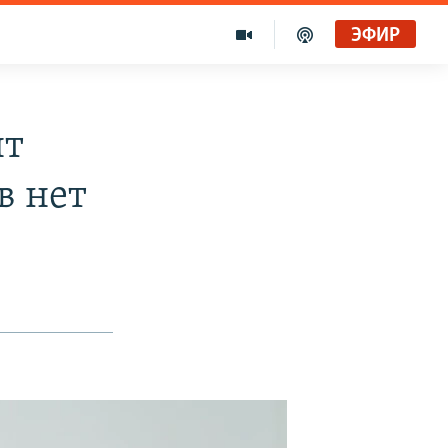
ЭФИР
нт
в нет