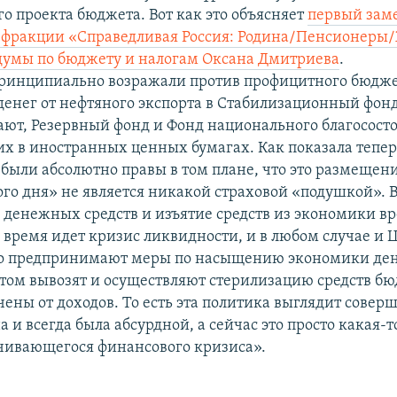
о проекта бюджета. Вот как это объясняет
первый зам
 фракции «Справедливая Россия: Родина/Пенсионеры/
думы по бюджету и налогам Оксана Дмитриева
.
принципиально возражали против профицитного бюдже
денег от нефтяного экспорта в Стабилизационный фонд
ают, Резервный фонд и Фонд национального благососто
х в иностранных ценных бумагах. Как показала тепе
были абсолютно правы в том плане, что это размещени
го дня» не является никакой страховой «подушкой». В
 денежных средств и изъятие средств из экономики вр
 время идет кризис ликвидности, и в любом случае и Ц
во предпринимают меры по насыщению экономики ден
этом вывозят и осуществляют стерилизацию средств бю
чены от доходов. То есть эта политика выглядит совер
а и всегда была абсурдной, а сейчас это просто какая-т
чивающегося финансового кризиса».