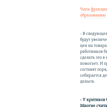
Член фракции
образованию
- В следующе
будут увеличе
цен на товары
работников б
сделать это 
помогает. И 
составят поря
собирается д
деньги.
- У критиков
Многие счита