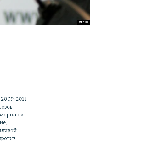
 2009-2011
розов
имерно на
ие,
дливой
против