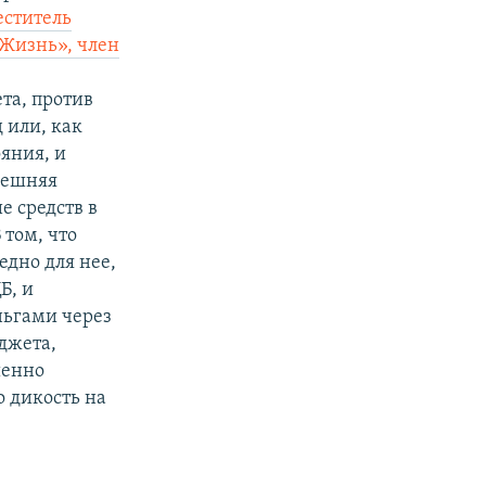
еститель
Жизнь», член
та, против
 или, как
яния, и
решняя
е средств в
 том, что
едно для нее,
Б, и
ьгами через
джета,
шенно
о дикость на