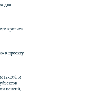
ва для
ого кризиса
и» к проекту
м 12-13%. И
субъектов
ии пенсий,