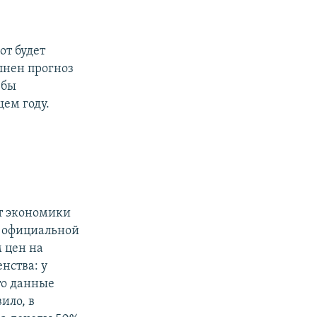
от будет
лнен прогноз
 бы
ем году.
ут экономики
у официальной
 цен на
нства: у
то данные
ило, в