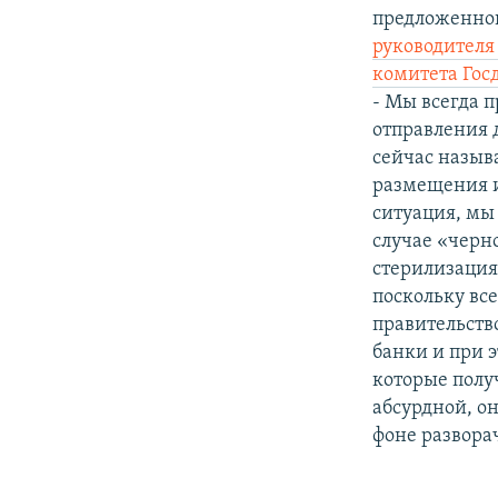
предложенног
руководителя
комитета Гос
- Мы всегда 
отправления 
сейчас назыв
размещения и
ситуация, мы 
случае «черно
стерилизация
поскольку все
правительст
банки и при 
которые полу
абсурдной, он
фоне развора