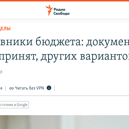
ДЕЛЫ
вники бюджета: докуме
 принят, других варианто
08
ся
Читать без VPN
сточник в Google