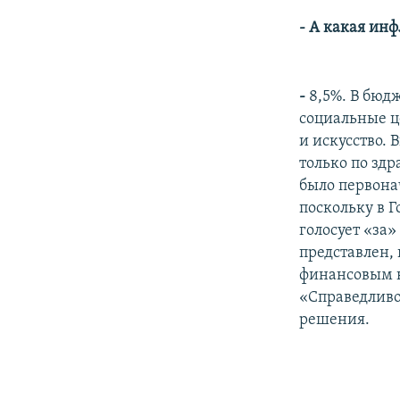
- А какая ин
-
8,5%. В бюд
социальные це
и искусство.
только по здр
было первона
поскольку в Г
голосует «за»
представлен,
финансовым к
«Справедливо
решения.