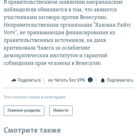
В правительственном заявлении американские
РАСПИСАНИЕ ВЕЩАНИЯ
наблюдатели обвиняются в том, что являются
ПОДПИШИТЕСЬ НА РАССЫЛКУ
участниками заговора против Венесуэлы.
Неправительственная организация "Хьюман Райтс
Уотч", не принимающая финансирования из
СОЦИАЛЬНЫЕ СЕТИ
правительственных источников, на днях
критиковала Чавеса за ослабление
демократических институтов и гарантий
соблюдения прав человека в Венесуэле.
Все сайты РСЕ/РС
Поделиться
Читать без VPN
Подпишитесь
Этот контент также в категориях
Главные разделы
Новости
Смотрите также