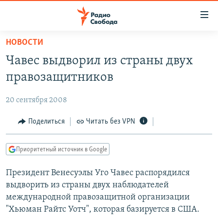
Ссылки
для
упрощенного
НОВОСТИ
ПРОГРАММЫ
доступа
Чавес выдворил из страны двух
ПОДКАСТЫ
Вернуться
правозащитников
к
АВТОРСКИЕ ПРОЕКТЫ
основному
20 сентября 2008
ЦИТАТЫ СВОБОДЫ
содержанию
Вернутся
МНЕНИЯ
Поделиться
Читать без VPN
к
КУЛЬТУРА
главной
Приоритетный источник в Google
навигации
IDEL.РЕАЛИИ
Вернутся
Президент Венесуэлы Уго Чавес распорядился
КАВКАЗ.РЕАЛИИ
к
выдворить из страны двух наблюдателей
СЕВЕР.РЕАЛИИ
поиску
международной правозащитной организации
"Хьюман Райтс Уотч", которая базируется в США.
СИБИРЬ.РЕАЛИИ