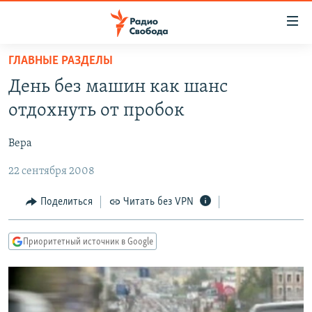
Ссылки
для
упрощенного
ГЛАВНЫЕ РАЗДЕЛЫ
ПРОГРАММЫ
доступа
День без машин как шанс
ПОДКАСТЫ
Вернуться
отдохнуть от пробок
к
АВТОРСКИЕ ПРОЕКТЫ
основному
Вера
ЦИТАТЫ СВОБОДЫ
содержанию
Вернутся
22 сентября 2008
МНЕНИЯ
к
КУЛЬТУРА
Поделиться
Читать без VPN
главной
навигации
IDEL.РЕАЛИИ
Вернутся
Приоритетный источник в Google
КАВКАЗ.РЕАЛИИ
к
СЕВЕР.РЕАЛИИ
поиску
СИБИРЬ.РЕАЛИИ