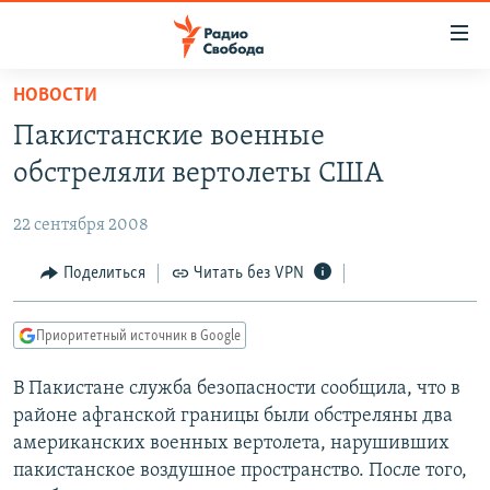
Ссылки
для
упрощенного
НОВОСТИ
ПРОГРАММЫ
доступа
Пакистанские военные
ПОДКАСТЫ
Вернуться
обстреляли вертолеты США
к
АВТОРСКИЕ ПРОЕКТЫ
основному
22 сентября 2008
ЦИТАТЫ СВОБОДЫ
содержанию
Вернутся
МНЕНИЯ
Поделиться
Читать без VPN
к
КУЛЬТУРА
главной
Приоритетный источник в Google
навигации
IDEL.РЕАЛИИ
Вернутся
В Пакистане служба безопасности сообщила, что в
КАВКАЗ.РЕАЛИИ
к
районе афганской границы были обстреляны два
СЕВЕР.РЕАЛИИ
поиску
американских военных вертолета, нарушивших
пакистанское воздушное пространство. После того,
СИБИРЬ.РЕАЛИИ