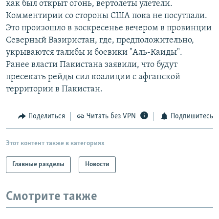
как был открыт огонь, вертолеты улетели.
РАСПИСАНИЕ ВЕЩАНИЯ
Комментирии со стороны США пока не посутпали.
ПОДПИШИТЕСЬ НА РАССЫЛКУ
Это произошло в воскресенье вечером в провинции
Северный Вазиристан, где, предположительно,
укрываются талибы и боевики "Аль-Каиды".
СОЦИАЛЬНЫЕ СЕТИ
Ранее власти Пакистана заявили, что будут
пресекать рейды сил коалиции с афганской
территории в Пакистан.
Поделиться
Читать без VPN
Подпишитесь
Все сайты РСЕ/РС
Этот контент также в категориях
Главные разделы
Новости
Смотрите также