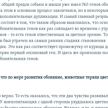
И общий предок собаки и мыши уже имел 740 генов об
а этом в основном процесс закончился, но в некоторы
дополнительные дупликации. И самый главный результ
состоит в том, что таким образом выяснилось, что осн
бонятельных генов как раз совпадает во времени с ут
ов – то есть генов отвественных за цветное зрение. Т
н был утрачен на самых ранних стадиях становления
х. Это как раз соответствует промежутку от курицы д
терян первый опсиновый ген. И здесь же произошла по
бонятельных генов.
 что по мере развития обоняние, животные теряли цве
верно. То есть оказалось, что эти два чувства развивал
 У млекопитающих с одной стороны ухудшалось цветно