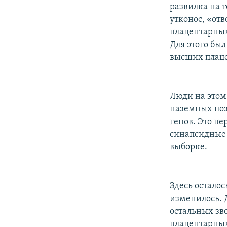
развилка на т
утконос, «от
плацентарных
Для этого был
высших плац
Люди на этом 
наземных поз
генов. Это пе
синапсидные 
выборке.
Здесь осталос
изменилось. 
остальных зве
плацентарных