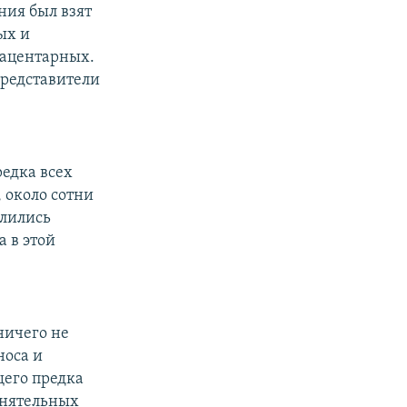
ения был взят
ых и
лацентарных.
представители
редка всех
 около сотни
елились
 в этой
 ничего не
носа и
щего предка
онятельных