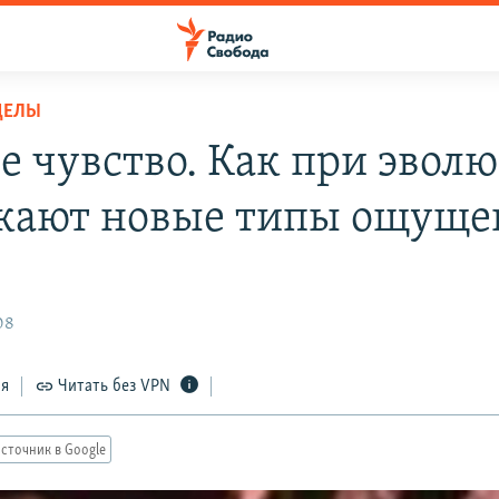
ДЕЛЫ
е чувство. Как при эвол
кают новые типы ощущ
08
ся
Читать без VPN
сточник в Google