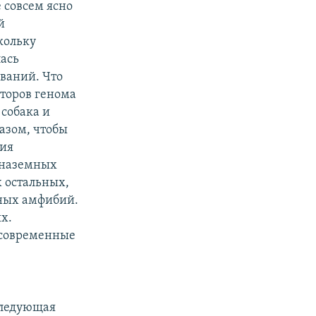
 совсем ясно
й
скольку
лась
ваний. Что
пторов генома
 собака и
азом, чтобы
ния
 наземных
х остальных,
нных амфибий.
х.
 современные
Следующая