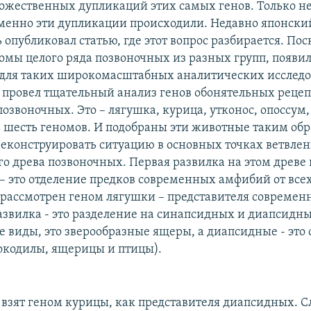
ожественных дупликаций этих самых генов. Только не
именно эти дупликации происходили. Недавно японски
 опубликовал статью, где этот вопрос разбирается. По
омы целого ряда позвоночных из разных групп, появи
для таких широкомасштабных аналитических исследо
н провел тщательный анализ генов обонятельных реце
озвоночных. Это – лягушка, курица, утконос, опоссум,
ь шесть геномов. И подобраны эти животные таким обр
еконструировать ситуацию в основных точках ветвле
о древа позвоночных. Первая развилка на этом древе
– это отделение предков современных амфибий от все
л рассмотрен геном лягушки – представителя совреме
звилка - это разделение на синапсидных и диапсидны
 виды, это зверообразные ящеры, а диапсидные - это
окодилы, ящерицы и птицы).
л взят геном курицы, как представителя диапсидных. 