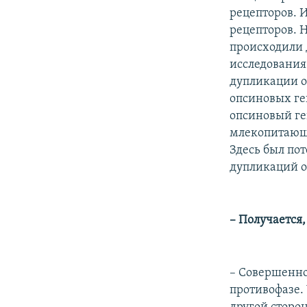
рецепторов. 
рецепторов. Н
происходили 
исследования 
дупликации о
опсиновых ген
опсиновый ге
млекопитающи
Здесь был по
дупликаций о
– Получается,
– Совершенно 
противофазе.