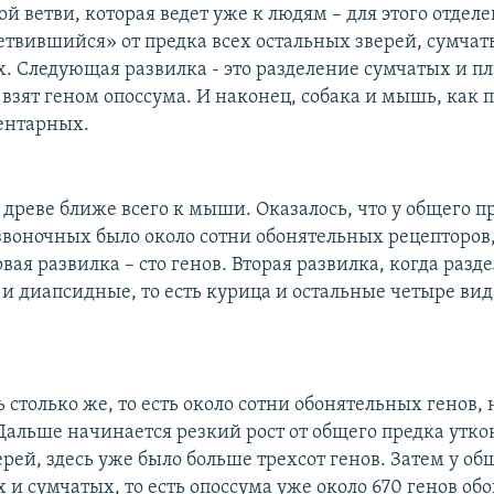
ой ветви, которая ведет уже к людям – для этого отдел
ветвившийся» от предка всех остальных зверей, сумчат
. Следующая развилка - это разделение сумчатых и п
 взят геном опоссума. И наконец, собака и мышь, как 
ентарных.
древе ближе всего к мыши. Оказалось, что у общего п
воночных было около сотни обонятельных рецепторов,
рвая развилка – сто генов. Вторая развилка, когда разд
и диапсидные, то есть курица и остальные четыре вида
ь столько же, то есть около сотни обонятельных генов,
Дальше начинается резкий рост от общего предка утко
рей, здесь уже было больше трехсот генов. Затем у об
 и сумчатых, то есть опоссума уже около 670 генов об