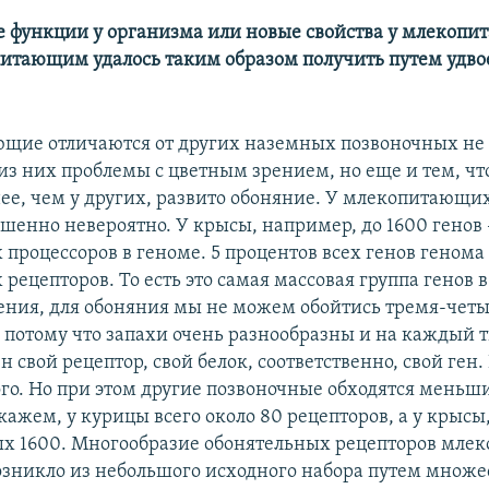
е функции у организма или новые свойства у млекопи
итающим удалось таким образом получить путем удво
щие отличаются от других наземных позвоночных не 
из них проблемы с цветным зрением, но еще и тем, чт
нее, чем у других, развито обоняние. У млекопитающи
ршенно невероятно. У крысы, например, до 1600 генов 
процессоров в геноме. 5 процентов всех генов генома 
рецепторов. То есть это самая массовая группа генов в
рения, для обоняния мы не можем обойтись тремя-чет
 потому что запахи очень разнообразны и на каждый 
 свой рецептор, свой белок, соответственно, свой ген
ого. Но при этом другие позвоночные обходятся мень
кажем, у курицы всего около 80 рецепторов, а у крысы,
ых 1600. Многообразие обонятельных рецепторов мл
озникло из небольшого исходного набора путем множ