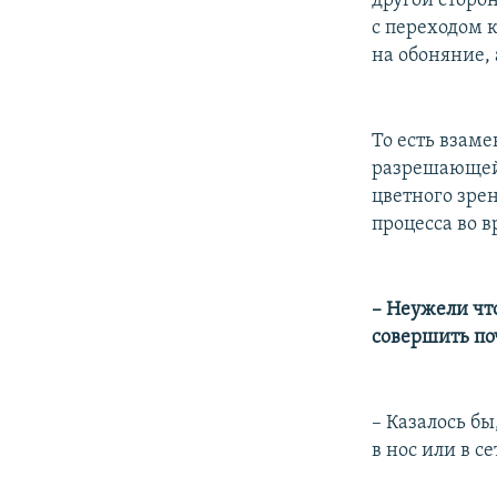
другой сторон
с переходом 
на обоняние, 
То есть взам
разрешающейся
цветного зре
процесса во 
– Неужели чт
совершить по
– Казалось бы
в нос или в се