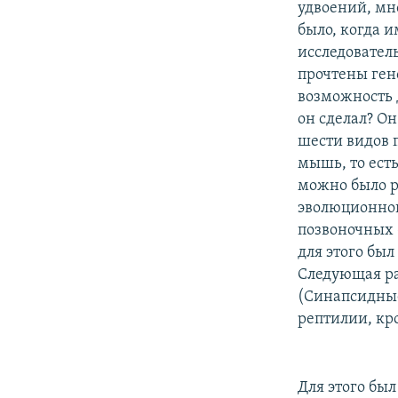
удвоений, мн
было, когда 
исследователь
прочтены ген
возможность 
он сделал? О
шести видов п
мышь, то ест
можно было р
эволюционног
позвоночных 
для этого бы
Следующая ра
(Синапсидные
рептилии, кр
Для этого бы