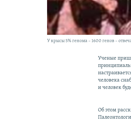
У крысы 5% генома – 1600 генов – отвеч
Ученые пришл
принципиальн
настраиваетс
человека сна
и человек буд
Об этом расс
Палеонтологи