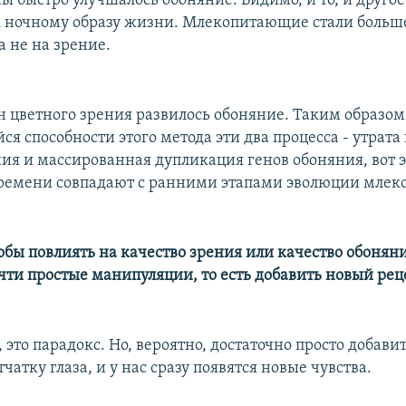
ы быстро улучшалось обоняние. Видимо, и то, и другое
к ночному образу жизни. Млекопитающие стали больше
а не на зрение.
ен цветного зрения развилось обоняние. Таким образом
 способности этого метода эти два процесса - утрата
ния и массированная дупликация генов обоняния, вот э
времени совпадают с ранними этапами эволюции мле
обы повлиять на качество зрения или качество обоняни
чти простые манипуляции, то есть добавить новый рец
, это парадокс. Но, вероятно, достаточно просто добав
тчатку глаза, и у нас сразу появятся новые чувства.