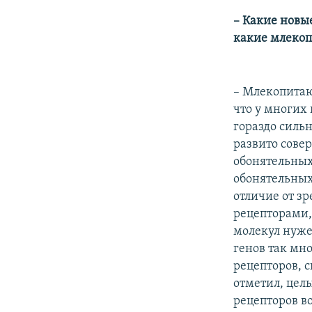
– Какие новы
какие млекоп
– Млекопитаю
что у многих 
гораздо силь
развито сове
обонятельных 
обонятельных 
отличие от з
рецепторами,
молекул нужен
генов так мн
рецепторов, с
отметил, цел
рецепторов в