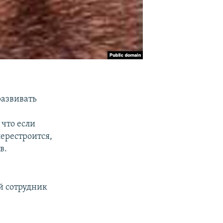
развивать
что если
ерестроится,
в.
й сотрудник