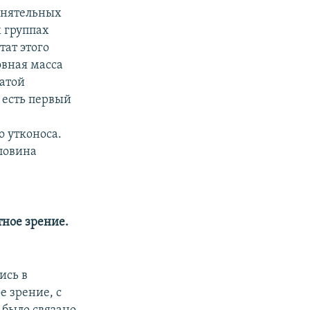
онятельных
х группах
ат этого
овная масса
ратой
о есть первый
о утконоса.
ловина
тное зрение.
ись в
е зрение, с