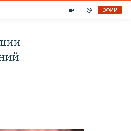
ЭФИР
юции
ений