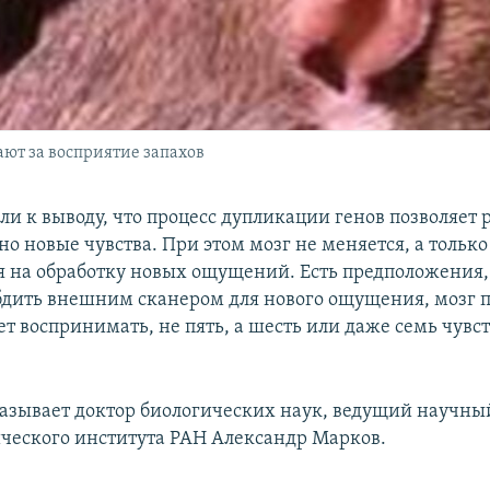
ают за восприятие запахов
и к выводу, что процесс дупликации генов позволяет 
о новые чувства. При этом мозг не меняется, а только
я на обработку новых ощущений. Есть предположения, 
бдить внешним сканером для нового ощущения, мозг п
ет воспринимать, не пять, а шесть или даже семь чувст
казывает доктор биологических наук, ведущий научны
ческого института РАН Александр Марков.