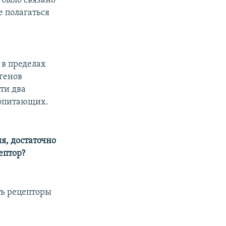
 было связано
 полагаться
 в пределах
 генов
ти два
копитающих.
я, достаточно
ептор?
ить рецепторы