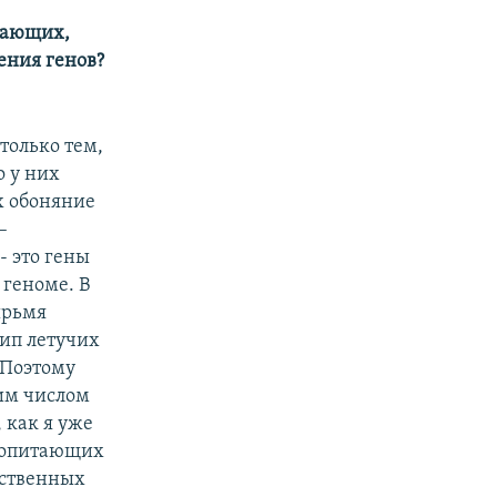
тающих,
ения генов?
только тем,
о у них
х обоняние
–
- это гены
 геноме. В
ырьмя
тип летучих
. Поэтому
шим числом
 как я уже
екопитающих
ественных