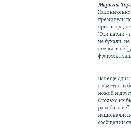
Марьяна Тор
Калиниченко 
преминули по
приговора, н
"Эти парни -
не бухали, не
шлялись по ф
фрагмент зап
Вот еще одна
грамотно, и 
ножей и друг
Сколько их бы
раза больше".
националисти
сообщений оч