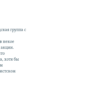
дская группа с
.
 в некое
 акции.
что
а, хотя бы
ом
истском