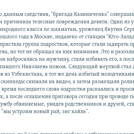
о данным следствия, "бригада Калиниченко" совершил
 и причинила телесные повреждения девяти. Один из 
народного класса по шахматам, уроженец Якутии Сер
ошлого года в Москве, недалеко от станции "Юго-Запад
 пристала группа подростков, которые стали задирать 
ва, но тот не обращал на них внимания. Это и разозл
ни набросились на мужчину, стали избивать его, а пос
упавшего Николаева ножом. Следующий жертвой стал
ов из Узбекистана, в тот же день избитый молодчиками
 скинхеды снимали на видео, а затем размещали роли
о время последнего слова подростки раскаялись и про
х, а после оглашения приговора сегодня при проводе 
ужбу обвиняемые, увидев родственников и друзей, ст
 "мы устроим новый рай, зиг хайль".