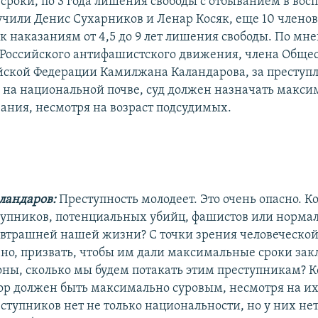
роки, по 3 года лишения свободы с отбыванием в вос
учили Денис Сухарников и Ленар Косяк, еще 10 члено
к наказаниям от 4,5 до 9 лет лишения свободы. По мн
 Российского антифашистского движения, члена Обще
йской Федерации Камилжана Каландарова, за преступ
на национальной почве, суд должен назначать макси
зания, несмотря на возраст подсудимых.
ландаров:
Преступность молодеет. Это очень опасно. К
тупников, потенциальных убийц, фашистов или норма
автрашней нашей жизни? С точки зрения человеческой
чно, призвать, чтобы им дали максимальные сроки зак
роны, сколько мы будем потакать этим преступникам? К
ор должен быть максимально суровым, несмотря на и
еступников нет не только национальности, но у них нет