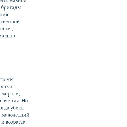
питательной
в бригады
ению
ственной
ления,
мально
ого мы
льных
 морали,
лючения. Но,
огда убиты
х малолетний
 и возраста.