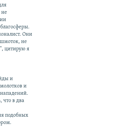
для
 не
нии
 благосферы.
ионалист. Они
 шмоток, не
", цитирую я
ейды и
 молотков и
 нападений.
 что в два
ня подобных
ором.