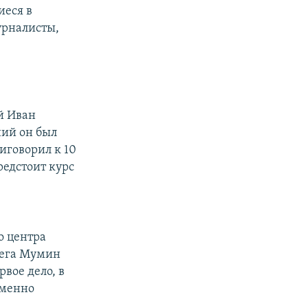
иеся в
урналисты,
й Иван
ий он был
иговорил к 10
редстоит курс
о центра
лега Мумин
вое дело, в
именно