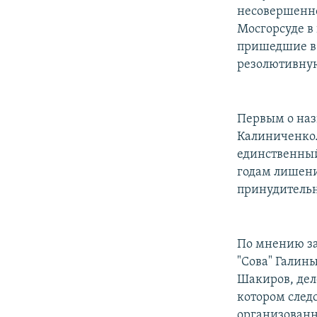
несовершенно
Мосгорсуде в
пришедшие в 
резолютивную
Первым о наз
Калиниченко
единственный
годам лишени
принудительн
По мнению за
"Сова" Галин
Шакиров, дел
котором след
организованн