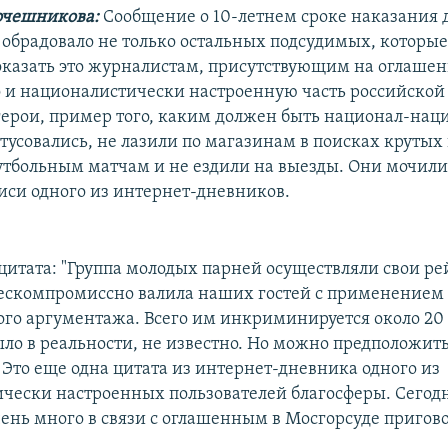
очешникова:
Сообщение о 10-летнем сроке наказания 
обрадовало не только остальных подсудимых, которые
казать это журналистам, присутствующим на оглаше
о и националистически настроенную часть российской
 герои, пример того, каким должен быть национал-нац
 тусовались, не лазили по магазинам в поисках крутых
утбольным матчам и не ездили на выезды. Они мочили
иси одного из интернет-дневников.
 цитата: "Группа молодых парней осуществляли свои р
бескомпромиссно валила наших гостей с применением
ого аргументажа. Всего им инкриминируется около 20
ло в реальности, не известно. Но можно предположить,
 Это еще одна цитата из интернет-дневника одного из
чески настроенных пользователей благосферы. Сегод
ень много в связи с оглашенным в Мосгорсуде пригов