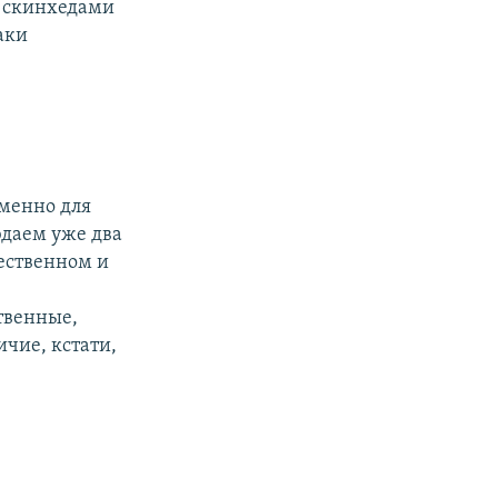
о скинхедами
аки
именно для
юдаем уже два
чественном и
твенные,
ичие, кстати,