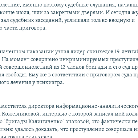
летние, именно поэтому судебные слушания, начавш
 конце июля, шли за закрытыми дверями. И сегодня ж
зал судебных заседаний, услышали только вводную и
 части приговора.
наченном наказании узнал лидер скинхедов 19-летни
. На момент совершено инкриминируемых преступлен
 совершеннолетний из 13 членов бригады и его суд пр
я свободы. Ему же в соответствии с приговором суда п
ого лечения у психиатра.
местителя директора информационно-аналитическог
ы Кожевниковой, интервью с которой записал мой кол
о "бригады Калиниченко" знаковой, это фактически пер
ствию удалось доказать, что преступление совершала 
ая группа скинхедов.