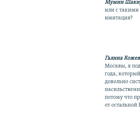
Мумин Шаки
или с такими
имитация?
Галина Коже
Москвы, я по
года, которы
довольно сис
насильственн
потому что пр
от остальной 