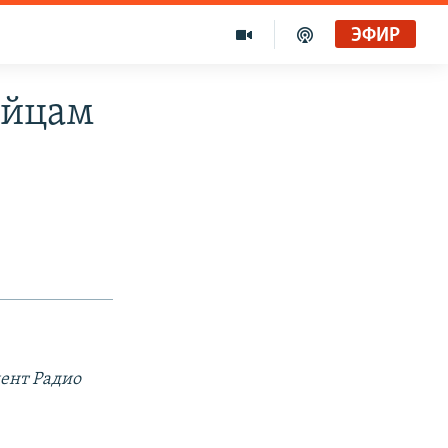
ЭФИР
ийцам
ент Радио