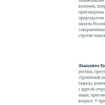
Наименьшие с
колонии, пол
приговорены 
председателя
палаты Росси
совершенные 
строгие нака
Камилжан Ка
растим, прес
строителей з
тяжело, коне
с другой сто
люди, пригов
возраст. У пр