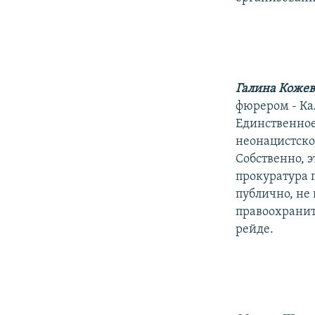
Галина Коже
фюрером - Кал
Единственное 
неонацистско
Собственно, 
прокуратура 
публично, не
правоохрани
рейде.