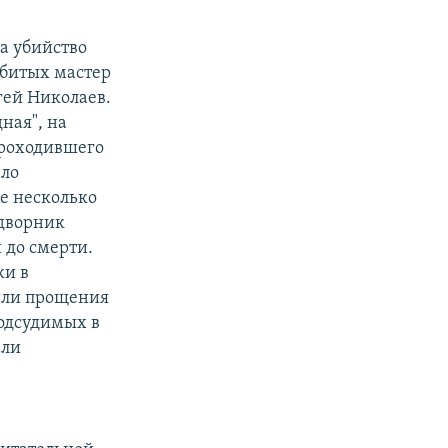
а убийство
убитых мастер
гей Николаев.
ная", на
проходившего
ило
ле несколько
 дворник
 до смерти.
ки в
сили прощения
подсудимых в
али