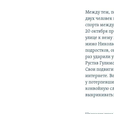
Между тем, п
двух человек
спорта между
20 октября пр
улице к нему
мимо Николае
подростков, о
раз ударили 
Рустав Гулим
Свои подвиги
интернете. В
у потерпевши
конвойную сл
выкрикивать: