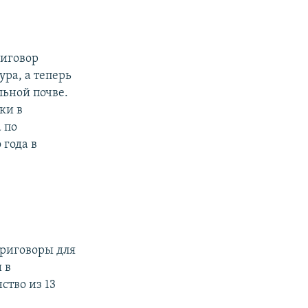
риговор
ура, а теперь
льной почве.
ки в
 по
 года в
приговоры для
 в
тво из 13