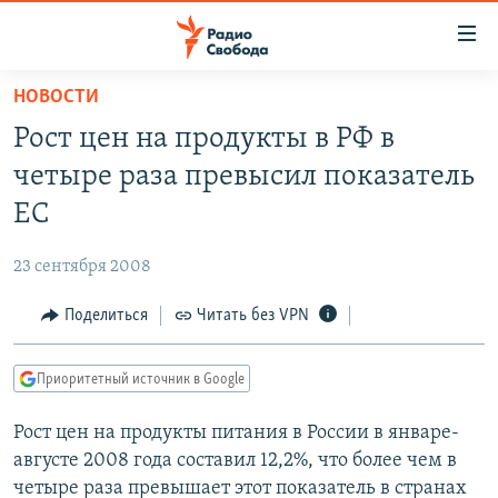
Ссылки
для
упрощенного
НОВОСТИ
ПРОГРАММЫ
доступа
Рост цен на продукты в РФ в
ПОДКАСТЫ
Вернуться
четыре раза превысил показатель
к
АВТОРСКИЕ ПРОЕКТЫ
ЕС
основному
ЦИТАТЫ СВОБОДЫ
содержанию
23 сентября 2008
Вернутся
МНЕНИЯ
к
Поделиться
Читать без VPN
КУЛЬТУРА
главной
навигации
IDEL.РЕАЛИИ
Приоритетный источник в Google
Вернутся
КАВКАЗ.РЕАЛИИ
к
Рост цен на продукты питания в России в январе-
СЕВЕР.РЕАЛИИ
поиску
августе 2008 года составил 12,2%, что более чем в
СИБИРЬ.РЕАЛИИ
четыре раза превышает этот показатель в странах