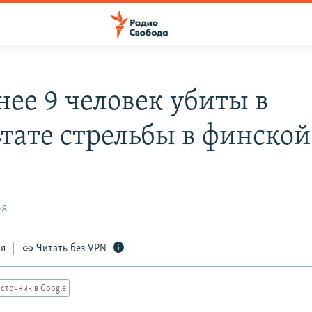
нее 9 человек убиты в
ьтате стрельбы в финской
е
08
ся
Читать без VPN
сточник в Google