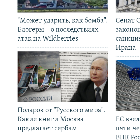
"Может ударить, как бомба".
Сенат 
Блогеры – о последствиях
законо
атак на Wildberries
санкци
Ирана
Подарок от "Русского мира".
Какие книги Москва
ЕС вве
предлагает сербам
пяти че
ВПК Ро