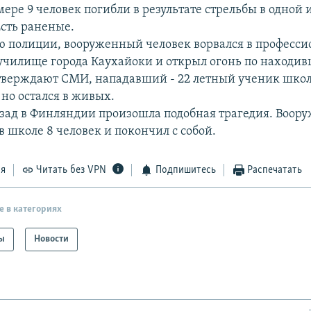
ере 9 человек погибли в результате стрельбы в одной 
сть раненые.
 полиции, вооруженный человек ворвался в професси
училище города Каухайоки и открыл огонь по находи
тверждают СМИ, нападавший - 22 летный ученик школ
 но остался в живых.
азад в Финляндии произошла подобная трагедия. Воо
в школе 8 человек и покончил с собой.
ся
Читать без VPN
Подпишитесь
Распечатать
е в категориях
ы
Новости