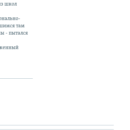
из школ
онально-
вшимся там
ы - пытался
руженный