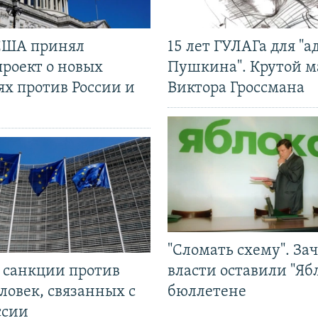
США принял
15 лет ГУЛАГа для "а
проект о новых
Пушкина". Крутой 
ях против России и
Виктора Гроссмана
"Сломать схему". За
л санкции против
власти оставили "Ябл
ловек, связанных с
бюллетене
ссии