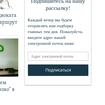
двоката
маршрут
чем
око" в