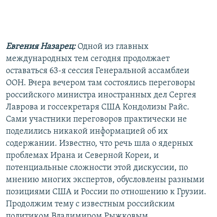
РАСПИСАНИЕ ВЕЩАНИЯ
ПОДПИШИТЕСЬ НА РАССЫЛКУ
Евгения Назарец:
Одной из главных
СОЦИАЛЬНЫЕ СЕТИ
международных тем сегодня продолжает
оставаться 63-я сессия Генеральной ассамблеи
ООН. Вчера вечером там состоялись переговоры
российского министра иностранных дел Сергея
Лаврова и госсекретаря США Кондолизы Райс.
Все сайты РСЕ/РС
Сами участники переговоров практически не
поделились никакой информацией об их
содержании. Известно, что речь шла о ядерных
проблемах Ирана и Северной Кореи, и
потенциальные сложности этой дискуссии, по
мнению многих экспертов, обусловлены разными
позициями США и России по отношению к Грузии.
Продолжим тему с известным российским
политиком Владимиром Рыжковым.