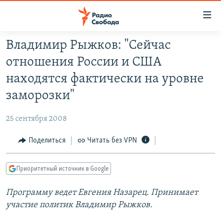
Ссылки
для
упрощенного
Владимир Рыжков: "Сейчас
ПРОГРАММЫ
доступа
отношения России и США
ПОДКАСТЫ
Вернуться
находятся фактически на уровне
к
АВТОРСКИЕ ПРОЕКТЫ
заморозки"
основному
ЦИТАТЫ СВОБОДЫ
содержанию
25 сентября 2008
Вернутся
МНЕНИЯ
к
Поделиться
Читать без VPN
КУЛЬТУРА
главной
навигации
IDEL.РЕАЛИИ
Приоритетный источник в Google
Вернутся
КАВКАЗ.РЕАЛИИ
к
Программу ведет Евгения Назарец. Принимает
СЕВЕР.РЕАЛИИ
поиску
участие политик Владимир Рыжков.
СИБИРЬ.РЕАЛИИ