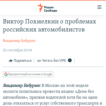
Ссылки
для
упрощенного
Виктор Похмелкин о проблемах
ПРОГРАММЫ
доступа
российских автомобилистов
ПОДКАСТЫ
Вернуться
к
Владимир Бабурин
АВТОРСКИЕ ПРОЕКТЫ
основному
25 сентября 2008
ЦИТАТЫ СВОБОДЫ
содержанию
Вернутся
МНЕНИЯ
Поделиться
Читать без VPN
к
КУЛЬТУРА
главной
Приоритетный источник в Google
навигации
IDEL.РЕАЛИИ
Вернутся
КАВКАЗ.РЕАЛИИ
Владимир Бабурин:
В Москве на этой неделе
к
экологи попытались провести акцию «День без
СЕВЕР.РЕАЛИИ
поиску
автомобиля», призвав водителей хотя бы на один
СИБИРЬ.РЕАЛИИ
день отказаться от услуг собственного транспорта и