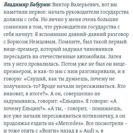
Владимир Бабурин:
Виктор Валерьевич, вот вы
наметили первое: начать руководители государства
должны с себя. Но лично у меня очень большие
сомнения в том, что руководители государства с
себя начнут. Я вспоминаю давний-давний разговор
с Борисом Немцовым. Помните, был такой первый
вице-премьер, который задумал чиновников
пересадить на отечественные автомобили. Затея
эта у него провалилась. Потом уже не был он вице-
премьером, и как-то мы с ним разговаривали, и я
говорю: «Слушай, как ты думаешь, почему не
получилось-то? Вроде начали пересаживаться. Кто
виноват, в итоге?». А он, совершенно не
задумываясь, говорит: «Ельцин». Я говорю: «А
почему Ельцин?». «А ты, - говорит, - понимаешь,
все уже начали пересаживаться потихонечку, а он
продолжал ездить на «Mercedes». Все посмотрели –
и тоже опять с «Волги» назад в « Audi », в