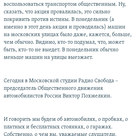
воспользоваться транспортом общественным. Ну,
РАСПИСАНИЕ ВЕЩАНИЯ
сказать, что акция провалилась, это сильно
ПОДПИШИТЕСЬ НА РАССЫЛКУ
покривить против истины. В понедельник (а
именно в этот день акция и проводилась) машин
СОЦИАЛЬНЫЕ СЕТИ
на московских улицах было даже, кажется, больше,
чем обычно. Видимо, кто-то подумал, что, может
быть, кто-то не выедет. В понедельник обычно
меньше машин на улицы выезжает.
Все сайты РСЕ/РС
Сегодня в Московской студии Радио Свобода –
председатель Общественного движения
автомобилистов России Виктор Похмелкин.
И говорить мы будем об автомобилях, о пробках, о
платных и бесплатных стоянках, о гаражах.
Собственно, о чем вы, уважаемые слушатели,