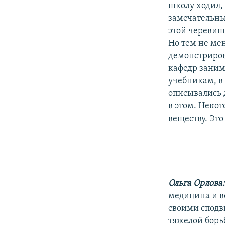
школу ходил,
замечательны
этой черевишн
Но тем не ме
демонстриров
кафедр занима
учебникам, в
описывались 
в этом. Неко
веществу. Это
Ольга Орлова
медицина и в
своими спод
тяжелой борь