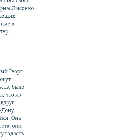
чинали свою
офим Лысенко
пиющих
ение в
тер.
ный Георг
огут
ьств, было
, что из
 вдруг
-Дону
тки. Она
еств, они
ту гадость