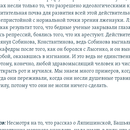
ах несли только то, что разрешено идеологическими к
питательная почва для развития всей этой действитель
епристойной с нормальной точки зрения лженауки. 
как результат того, что бедные ученые закрывали глаз
ь репрессий, боялись того, что их арестуют. Действите
мянул Собинова, Константинова, ведь Собинова выгнал
кафедры после того, как он боролся с Лысенко, и он в
обой, оказавшись в изгнании. И это ведь не единстве
тому, конечно, любой здравомыслящий человек из чи
 открыть рот и мучился. Мы знаем много примеров, ко
гда они переживали, когда они несли душевные травмы
илу, потому что они не могли ничего сделать.
ов:
Несмотря на то, что рассказ о Ляпишинской, Башья