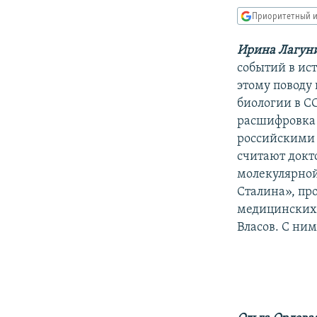
РАСПИСАНИЕ ВЕЩАНИЯ
Приоритетный и
ПОДПИШИТЕСЬ НА РАССЫЛКУ
Ирина Лагун
событий в ис
этому поводу
биологии в С
расшифровка 
российскими 
считают докт
молекулярной
Сталина», пр
медицинских 
Власов. С ни