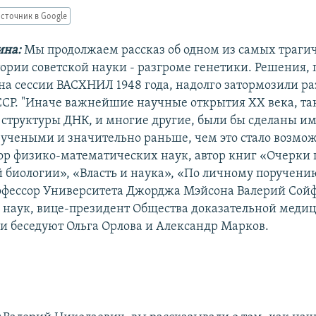
сточник в Google
ина:
Мы продолжаем рассказ об одном из самых траги
тории советской науки - разгроме генетики. Решения,
 на сессии ВАСХНИЛ 1948 года, надолго затормозили р
ССР. "Иначе важнейшие научные открытия ХХ века, та
структуры ДНК, и многие другие, были бы сделаны и
учеными и значительно раньше, чем это стало возмож
ор физико-математических наук, автор книг «Очерки 
 биологии», «Власть и наука», «По личному поручен
офессор Университета Джорджа Мэйсона Валерий Сойф
наук, вице-президент Общества доказательной меди
ми беседуют Ольга Орлова и Александр Марков.