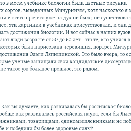
 то в моем учебнике биологии были цветные рисунки
х сортов, выведенных Мичуриным, хотя насколько я 
и и всего прочего уже на дух не было, не существовал
нее, эти картинки в учебниках присутствовали, и они
ать достижения биологии. И вот сейчас в наших вузо
ют люди возрасте от 50 до 60 лет - это те, кто учился 
 которых была нарисована черевишня, портрет Мичур
достижения Ольги Ляпишинской. Это было вчера, то е
торые ученые защищали свои кандидатские диссертац
 не такое уж большое прошлое, это рядом.
:
Как вы думаете, как развивалась бы российская биоло
ообще как развивалась российская наука, если бы Лыс
вижниками, товарищами, единомышленниками не побе
бе и победили бы более здоровые силы?