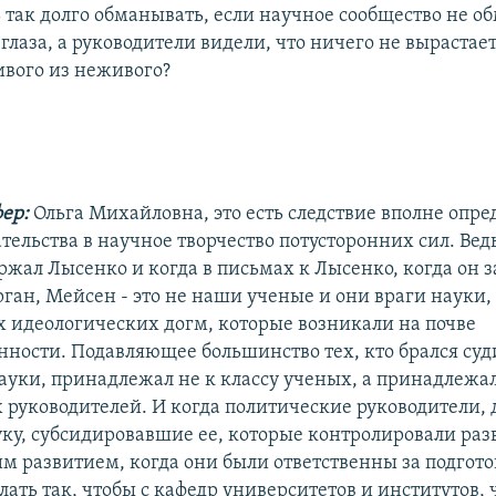
ь так долго обманывать, если научное сообщество не о
глаза, а руководители видели, что ничего не вырастает
ивого из неживого?
фер:
Ольга Михайловна, это есть следствие вполне опр
ельства в научное творчество потусторонних сил. Вед
жал Лысенко и когда в письмах к Лысенко, когда он з
ган, Мейсен - это не наши ученые и они враги науки,
х идеологических догм, которые возникали на почве
нности. Подавляющее большинство тех, кто брался суд
науки, принадлежал не к классу ученых, а принадлежал
 руководителей. И когда политические руководители,
уку, субсидировавшие ее, которые контролировали раз
им развитием, когда они были ответственны за подгото
лать так, чтобы с кафедр университетов и институтов,