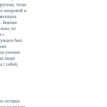
ругами, тогда
но махровой и
Лженаука
а. Бедные
льно, из
и с
ынужден был
нные
сла ученых
гда люди
 с собой,
не сегодня