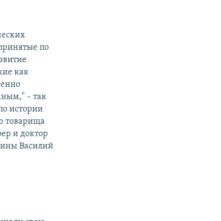
ческих
 принятые по
азвитие
кие как
менно
ным," – так
по истории
ию товарища
ер и доктор
цины Василий