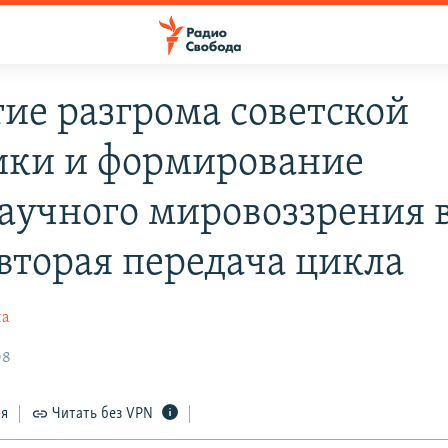
тие разгрома советской
ики и формирование
аучного мировоззрения 
 вторая передача цикла
на
08
ся
Читать без VPN