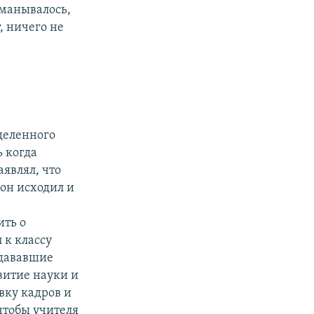
бманывалось,
, ничего не
еделенного
ь когда
аявлял, что
 он исходил и
ить о
 к классу
 дававшие
витие науки и
вку кадров и
 чтобы учителя