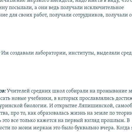
ечатление мерзкого анекдота, надо иметь в виду, что 
ну посылали, а они ведь получали исключительное
ие для своих работ, получали сотрудников, получали о
:
Им создавали лаборатории, институты, выделяли сред
ов:
Учителей средних школ собирали на промывание м
исать новые учебники, в которых прославлялись дости
уринской биологии. И открытие Ляпишинской, самоо
ва, про то, как образовалась жизнь на земле по теор
 это все только кажется на первый взгляд прошлым. В
ости по моим меркам это было буквально вчера. Когда