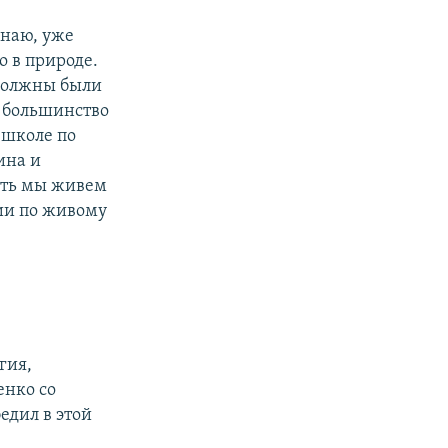
знаю, уже
о в природе.
 должны были
в большинство
в школе по
ина и
сть мы живем
ии по живому
гия,
енко со
дил в этой