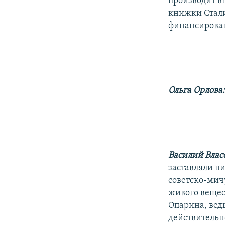
производит вп
книжки Стали
финансирован
Ольга Орлова
Василий Влас
заставляли п
советско-мич
живого вещест
Опарина, ведь
действительн