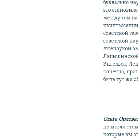
буквально на
это становило
между тем пар
квинтэссенци
советской га
советской на
лженаукой ам
Ляпишинской 
Энгельса, Лен
конечно, про
быть тут же 
Ольга Орлова
не могли этом
которые вы о