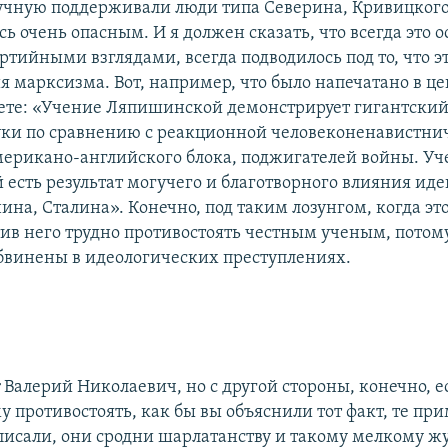
учную поддерживали люди типа Северина, Кривицкого 
сь очень опасным. И я должен сказать, что всегда это 
тийными взглядами, всегда подводилось под то, что э
я марксизма. Вот, например, что было напечатано в ц
зете: «Учение Ляпишинской демонстрирует гигантский
уки по сравнению с реакционной человеконенавистни
ерикано-английского блока, поджигателей войны. Уч
есть результат могучего и благотворного влияния иде
ина, Сталина». Конечно, под таким лозунгом, когда эт
тив него трудно противостоять честным ученым, потом
обвинены в идеологических преступлениях.
:
Валерий Николаевич, но с другой стороны, конечно, 
у противостоять, как бы вы объяснили тот факт, те пр
писали, они сродни шарлатанству и такому мелкому жу