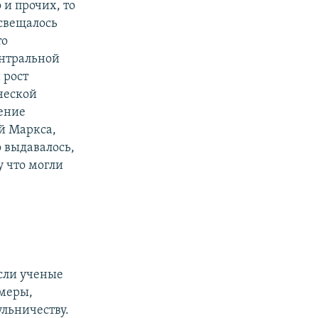
и прочих, то
освещалось
то
ентральной
 рост
ческой
ение
й Маркса,
о выдавалось,
у что могли
если ученые
имеры,
льничеству.