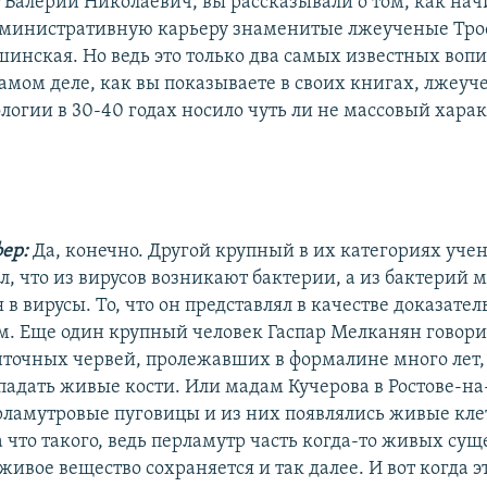
:
Валерий Николаевич, вы рассказывали о том, как на
дминистративную карьеру знаменитые лжеученые Тр
шинская. Но ведь это только два самых известных во
самом деле, как вы показываете в своих книгах, лжеуч
логии в 30-40 годах носило чуть ли не массовый харак
фер:
Да, конечно. Другой крупный в их категориях уче
, что из вирусов возникают бактерии, а из бактерий м
 в вирусы. То, что он представлял в качестве доказател
. Еще один крупный человек Гаспар Мелканян говорил
енточных червей, пролежавших в формалине много лет,
адать живые кости. Или мадам Кучерова в Ростове-на
рламутровые пуговицы и из них появлялись живые кле
а что такого, ведь перламутр часть когда-то живых сущ
ивое вещество сохраняется и так далее. И вот когда э