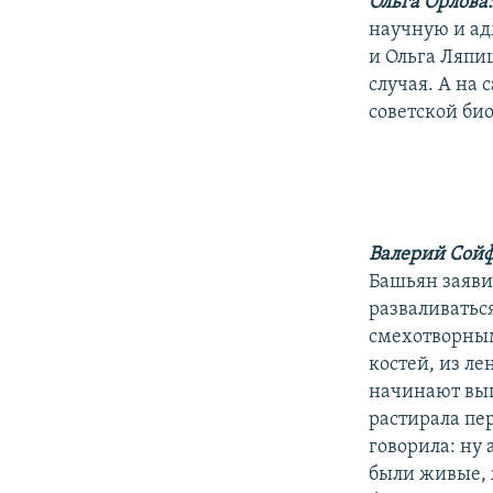
Ольга Орлова
научную и а
и Ольга Ляпи
случая. А на 
советской био
Валерий Сой
Башьян заявил
разваливаться
смехотворным
костей, из л
начинают вып
растирала пе
говорила: ну 
были живые, ж