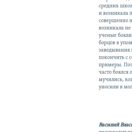
средних школ
и возникала 
совершенно н
возникала не 
ученые боялис
борцов я упо
заведывания 
покончить с с
примеры. Поэ
часто боялся
мучились, ко
уносили в мог
Василий Влас