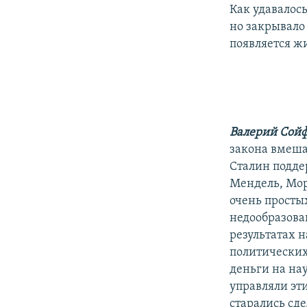
Как удавалос
но закрывало 
появляется ж
Валерий Сой
закона вмешат
Сталин поддер
Мендель, Мор
очень просты
недообразова
результатах 
политических
деньги на на
управляли эт
старались сде