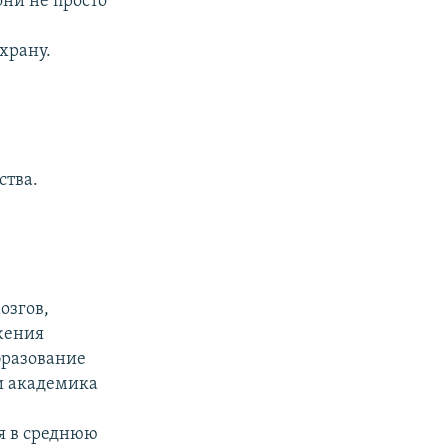
они не просто
храну.
ства.
озгов,
жения
бразование
ии академика
 я в среднюю