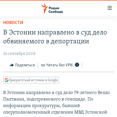
Ссылки
для
упрощенного
НОВОСТИ
ПРОГРАММЫ
доступа
В Эстонии направлено в суд дело
ПОДКАСТЫ
Вернуться
обвиняемого в депортации
к
АВТОРСКИЕ ПРОЕКТЫ
основному
26 сентября 2008
ЦИТАТЫ СВОБОДЫ
содержанию
Вернутся
МНЕНИЯ
Поделиться
Читать без VPN
к
КУЛЬТУРА
главной
Приоритетный источник в Google
навигации
IDEL.РЕАЛИИ
Вернутся
В Эстонии направлено в суд дело 79-летнего Велло
КАВКАЗ.РЕАЛИИ
к
Палтмана, подозреваемого в геноциде. По
СЕВЕР.РЕАЛИИ
поиску
информации прокуратуры, бывший
оперуполномоченный отделения МВД Эстонской
СИБИРЬ.РЕАЛИИ