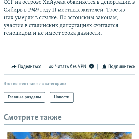
ССР на острове Хийумаа обвиняется в депортации в
РАСПИСАНИЕ ВЕЩАНИЯ
Сибирь в 1949 году 11 местных жителей. Трое из
ПОДПИШИТЕСЬ НА РАССЫЛКУ
них умерли в ссылке. По эстонским законам,
участие в сталинских депортациях считается
геноцидом и не имеет срока давности.
СОЦИАЛЬНЫЕ СЕТИ
Поделиться
Читать без VPN
Подпишитесь
Все сайты РСЕ/РС
Этот контент также в категориях
Главные разделы
Новости
Смотрите также