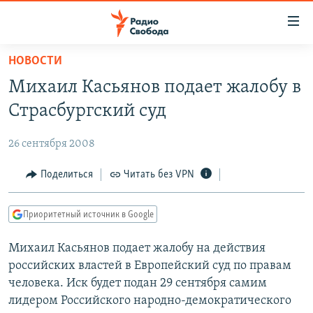
Ссылки
для
упрощенного
НОВОСТИ
ПРОГРАММЫ
доступа
Михаил Касьянов подает жалобу в
ПОДКАСТЫ
Вернуться
Страсбургский суд
к
АВТОРСКИЕ ПРОЕКТЫ
основному
26 сентября 2008
ЦИТАТЫ СВОБОДЫ
содержанию
Вернутся
МНЕНИЯ
Поделиться
Читать без VPN
к
КУЛЬТУРА
главной
Приоритетный источник в Google
навигации
IDEL.РЕАЛИИ
Вернутся
Михаил Касьянов подает жалобу на действия
КАВКАЗ.РЕАЛИИ
к
российских властей в Европейский суд по правам
СЕВЕР.РЕАЛИИ
поиску
человека. Иск будет подан 29 сентября самим
лидером Российского народно-демократического
СИБИРЬ.РЕАЛИИ