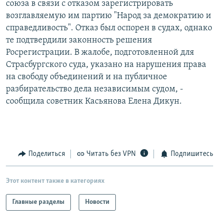
союза в связи с отказом зарегистрировать
РАСПИСАНИЕ ВЕЩАНИЯ
возглавляемую им партию "Народ за демократию и
ПОДПИШИТЕСЬ НА РАССЫЛКУ
справедливость". Отказ был оспорен в судах, однако
те подтвердили законность решения
Росрегистрации. В жалобе, подготовленной для
СОЦИАЛЬНЫЕ СЕТИ
Страсбургского суда, указано на нарушения права
на свободу объединений и на публичное
разбирательство дела независимым судом, -
сообщила советник Касьянова Елена Дикун.
Все сайты РСЕ/РС
Поделиться
Читать без VPN
Подпишитесь
Этот контент также в категориях
Главные разделы
Новости