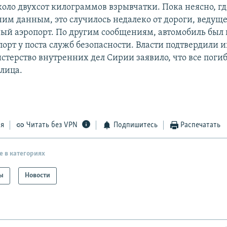
коло двухсот килограммов взрывчатки. Пока неясно, г
ним данным, это случилось недалеко от дороги, ведуще
й аэропорт. По другим сообщениям, автомобиль был 
опорт у поста служб безопасности. Власти подтвердили
стерство внутренних дел Сирии заявило, что все поги
лица.
ся
Читать без VPN
Подпишитесь
Распечатать
е в категориях
ы
Новости