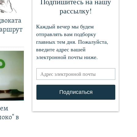
двоката
маршрут
чем
око" в