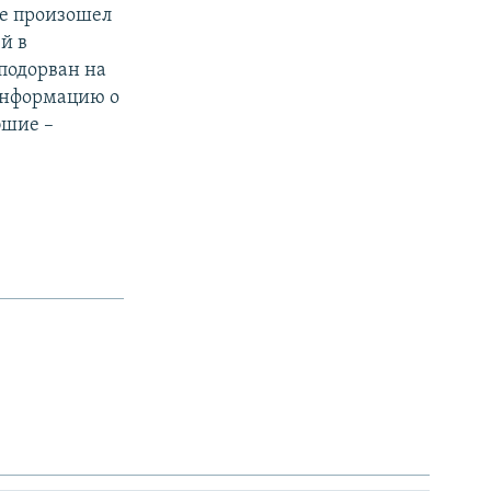
де произошел
й в
подорван на
 информацию о
бшие –