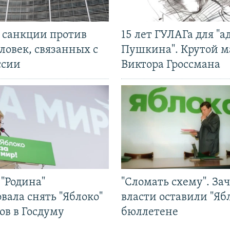
л санкции против
15 лет ГУЛАГа для "а
ловек, связанных с
Пушкина". Крутой 
ссии
Виктора Гроссмана
"Родина"
"Сломать схему". За
вала снять "Яблоко"
власти оставили "Ябл
ов в Госдуму
бюллетене