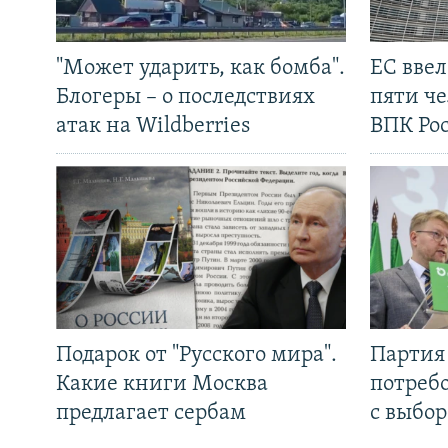
"Может ударить, как бомба".
ЕС вве
Блогеры – о последствиях
пяти че
атак на Wildberries
ВПК Ро
Подарок от "Русского мира".
Партия 
Какие книги Москва
потребо
предлагает сербам
с выбор