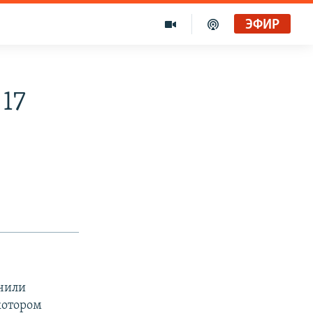
ЭФИР
17
учили
котором