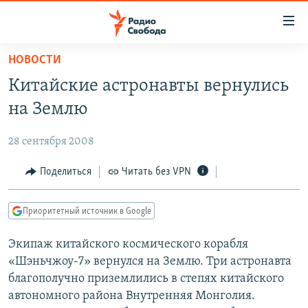
Ссылки
для
упрощенного
НОВОСТИ
ПРОГРАММЫ
доступа
Китайские астронавты вернулись
ПОДКАСТЫ
Вернуться
на Землю
к
АВТОРСКИЕ ПРОЕКТЫ
основному
28 сентября 2008
ЦИТАТЫ СВОБОДЫ
содержанию
Вернутся
МНЕНИЯ
Поделиться
Читать без VPN
к
КУЛЬТУРА
главной
Приоритетный источник в Google
навигации
IDEL.РЕАЛИИ
Вернутся
Экипаж китайского космического корабля
КАВКАЗ.РЕАЛИИ
к
«Шэньчжоу-7» вернулся на Землю. Три астронавта
СЕВЕР.РЕАЛИИ
поиску
благополучно приземлились в степях китайского
автономного района Внутренняя Монголия.
СИБИРЬ.РЕАЛИИ