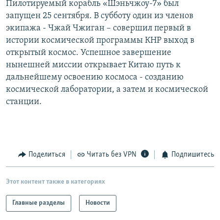
Пилотируемый корабль «Шэньчжоу-7» был
РАСПИСАНИЕ ВЕЩАНИЯ
запущен 25 сентября. В субботу один из членов
ПОДПИШИТЕСЬ НА РАССЫЛКУ
экипажа - Чжай Чжиган – совершил первый в
истории космической программы КНР выход в
открытый космос. Успешное завершение
СОЦИАЛЬНЫЕ СЕТИ
нынешней миссии открывает Китаю путь к
дальнейшему освоению космоса - созданию
космической лаборатории, а затем и космической
станции.
Все сайты РСЕ/РС
Поделиться
Читать без VPN
Подпишитесь
Этот контент также в категориях
Главные разделы
Новости