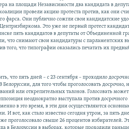
ера на площади Независимости два кандидата в депут
коалиции провели акцию протеста против, как они счи
го фарса. Они публично сожгли свои кандидатские уд
 Центризбиркома. Это уже не первый протест кандидат
инске пять кандидатов в депутаты от Объединенной г
ли, что снимают свои кандидатуры с парламентских в
тив того, что типографии оказались печатать их предв
ь, что пять дней – с 23 сентября – проходило досрочн
В Белоруссии, для того чтобы проголосовать досрочно,
ваний или открепительных талонов. Голосовать може
Оппозиция неоднократно выступала против досрочного 
именно в это время, в эти дни осуществляются основны
. И вот, как стало известно сегодня утром, за пять дн
уже проголосовало свыше 26 процентов избирателей. Э
гда в Белоруссии в выборах, которые проходили раньше