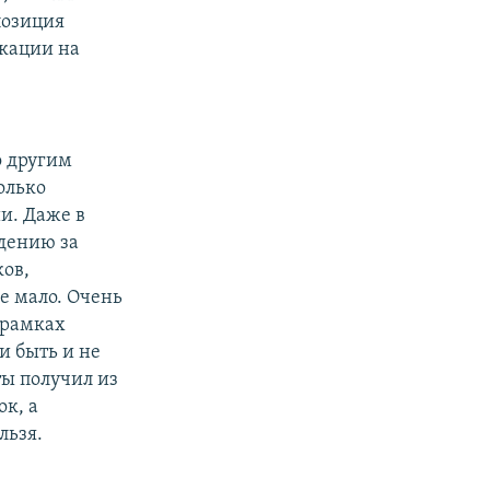
позиция
икации на
о другим
олько
и. Даже в
дению за
ов,
е мало. Очень
 рамках
и быть и не
ы получил из
к, а
льзя.