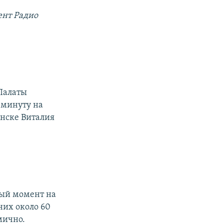
ент Радио
 Палаты
 минуту на
инске Виталия
ный момент на
 них около 60
мично.