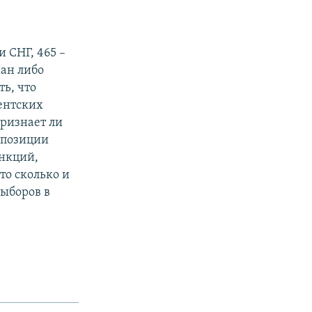
 СНГ, 465 –
ан либо
ь, что
ентских
признает ли
оппозиции
анкций,
то сколько и
ыборов в