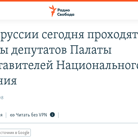
оруссии сегодня проходя
ы депутатов Палаты
тавителей Национальног
ния
08
ся
Читать без VPN
сточник в Google