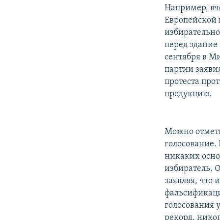
Например, вч
Европейской 
избирательно
перед здание
сентября в М
партии заяви
протеста про
продукцию.
Можно отметит
голосование. 
никаких осно
избиратель. 
заявляя, что 
фальсификации
голосования 
рекорд, нико