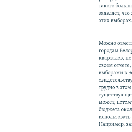
такого больш
заявляет, что
этих выборах
Можно отмети
городам Бело
кварталов, н
своем отчете
выборами в Б
свидетельств
трудно в это
существующег
может, потом
бюджета окол
использовать
Например, за