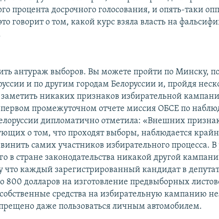
ого процента досрочного голосования, и опять-таки оп
 это говорит о том, какой курс взяла власть на фальсиф
.
ть антураж выборов. Вы можете пройти по Минску, п
руссии и по другим городам Белоруссии и, пройдя неск
е заметить никаких признаков избирательной кампани
, первом промежуточном отчете миссия ОБСЕ по наблю
елоруссии дипломатично отметила: «Внешних признак
ующих о том, что проходят выборы, наблюдается крайн
м винить самих участников избирательного процесса. В
о в стране законодательства никакой другой кампани
у что каждый зарегистрированный кандидат в депутат
о 800 долларов на изготовление предвыборных листово
 собственные средства на избирательную кампанию не
прещено даже пользоваться личным автомобилем.