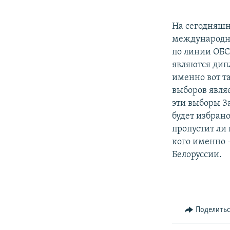
На сегодняшн
международны
по линии ОБС
являются дип
именно вот т
выборов явля
эти выборы За
будет избрано
пропустит ли 
кого именно 
Белоруссии.
Поделить