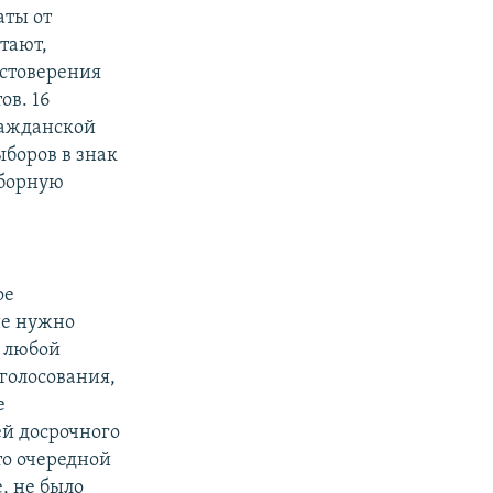
аты от
тают,
остоверения
ов. 16
ражданской
ыборов в знак
ыборную
ое
 не нужно
т любой
голосования,
е
ей досрочного
то очередной
, не было