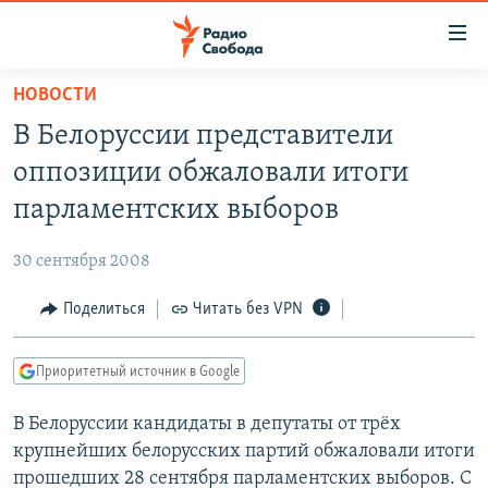
Ссылки
для
упрощенного
НОВОСТИ
ПРОГРАММЫ
доступа
В Белоруссии представители
ПОДКАСТЫ
Вернуться
оппозиции обжаловали итоги
к
АВТОРСКИЕ ПРОЕКТЫ
парламентских выборов
основному
ЦИТАТЫ СВОБОДЫ
содержанию
30 сентября 2008
Вернутся
МНЕНИЯ
к
Поделиться
Читать без VPN
КУЛЬТУРА
главной
навигации
IDEL.РЕАЛИИ
Приоритетный источник в Google
Вернутся
КАВКАЗ.РЕАЛИИ
к
В Белоруссии кандидаты в депутаты от трёх
СЕВЕР.РЕАЛИИ
поиску
крупнейших белорусских партий обжаловали итоги
СИБИРЬ.РЕАЛИИ
прошедших 28 сентября парламентских выборов. С