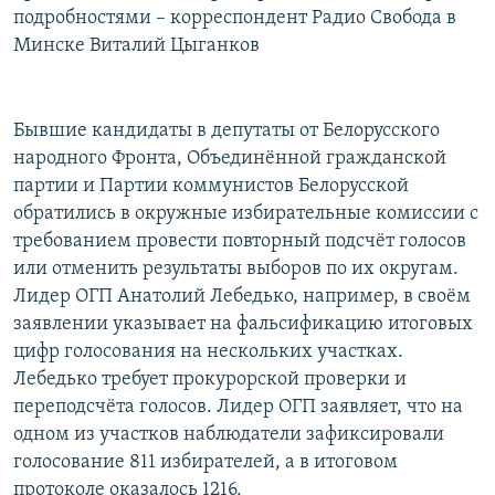
подробностями – корреспондент Радио Свобода в
РАСПИСАНИЕ ВЕЩАНИЯ
Минске Виталий Цыганков
ПОДПИШИТЕСЬ НА РАССЫЛКУ
СОЦИАЛЬНЫЕ СЕТИ
Бывшие кандидаты в депутаты от Белорусского
народного Фронта, Объединённой гражданской
партии и Партии коммунистов Белорусской
обратились в окружные избирательные комиссии с
требованием провести повторный подсчёт голосов
или отменить результаты выборов по их округам.
Все сайты РСЕ/РС
Лидер ОГП Анатолий Лебедько, например, в своём
заявлении указывает на фальсификацию итоговых
цифр голосования на нескольких участках.
Лебедько требует прокурорской проверки и
переподсчёта голосов. Лидер ОГП заявляет, что на
одном из участков наблюдатели зафиксировали
голосование 811 избирателей, а в итоговом
протоколе оказалось 1216.