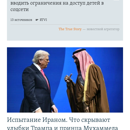
Испытание Ираном. Что скрывают
улыбки Трампа и принца Мухаммеда