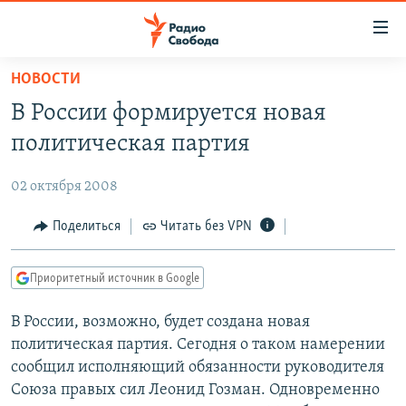
Ссылки
для
упрощенного
НОВОСТИ
ПРОГРАММЫ
доступа
В России формируется новая
ПОДКАСТЫ
Вернуться
политическая партия
к
АВТОРСКИЕ ПРОЕКТЫ
основному
02 октября 2008
ЦИТАТЫ СВОБОДЫ
содержанию
Вернутся
МНЕНИЯ
Поделиться
Читать без VPN
к
КУЛЬТУРА
главной
Приоритетный источник в Google
навигации
IDEL.РЕАЛИИ
Вернутся
В России, возможно, будет создана новая
КАВКАЗ.РЕАЛИИ
к
политическая партия. Сегодня о таком намерении
СЕВЕР.РЕАЛИИ
поиску
сообщил исполняющий обязанности руководителя
Союза правых сил Леонид Гозман. Одновременно
СИБИРЬ.РЕАЛИИ