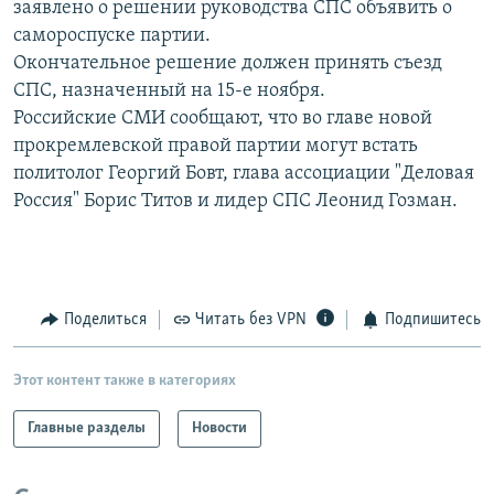
заявлено о решении руководства СПС объявить о
РАСПИСАНИЕ ВЕЩАНИЯ
самороспуске партии.
ПОДПИШИТЕСЬ НА РАССЫЛКУ
Окончательное решение должен принять съезд
СПС, назначенный на 15-е ноября.
Российские СМИ сообщают, что во главе новой
СОЦИАЛЬНЫЕ СЕТИ
прокремлевской правой партии могут встать
политолог Георгий Бовт, глава ассоциации "Деловая
Россия" Борис Титов и лидер СПС Леонид Гозман.
Все сайты РСЕ/РС
Поделиться
Читать без VPN
Подпишитесь
Этот контент также в категориях
Главные разделы
Новости