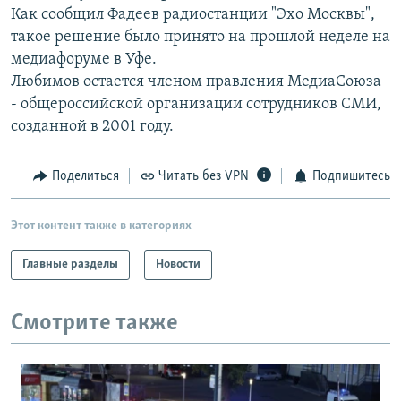
Как сообщил Фадеев радиостанции "Эхо Москвы",
РАСПИСАНИЕ ВЕЩАНИЯ
такое решение было принято на прошлой неделе на
ПОДПИШИТЕСЬ НА РАССЫЛКУ
медиафоруме в Уфе.
Любимов остается членом правления МедиаСоюза
СОЦИАЛЬНЫЕ СЕТИ
- общероссийской организации сотрудников СМИ,
созданной в 2001 году.
Поделиться
Читать без VPN
Подпишитесь
Все сайты РСЕ/РС
Этот контент также в категориях
Главные разделы
Новости
Смотрите также