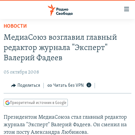
Ссылки
для
упрощенного
НОВОСТИ
ПРОГРАММЫ
доступа
МедиаСоюз возглавил главный
ПОДКАСТЫ
Вернуться
редактор журнала "Эксперт"
к
АВТОРСКИЕ ПРОЕКТЫ
Валерий Фадеев
основному
ЦИТАТЫ СВОБОДЫ
содержанию
05 октября 2008
Вернутся
МНЕНИЯ
к
Поделиться
Читать без VPN
КУЛЬТУРА
главной
навигации
IDEL.РЕАЛИИ
Приоритетный источник в Google
Вернутся
КАВКАЗ.РЕАЛИИ
к
Президентом МедиаСоюза стал главный редактор
СЕВЕР.РЕАЛИИ
поиску
журнала "Эксперт" Валерий Фадеев. Он сменил на
СИБИРЬ.РЕАЛИИ
этом посту Александра Любимова.