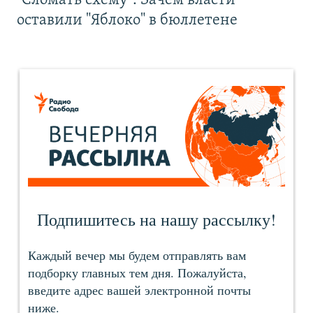
"Сломать схему". Зачем власти
оставили "Яблоко" в бюллетене