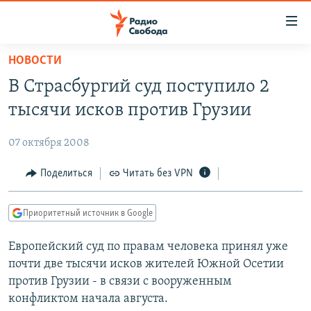
Ссылки
для
упрощенного
НОВОСТИ
ПРОГРАММЫ
доступа
В Страсбургий суд поступило 2
ПОДКАСТЫ
Вернуться
тысячи исков против Грузии
к
АВТОРСКИЕ ПРОЕКТЫ
основному
07 октября 2008
ЦИТАТЫ СВОБОДЫ
содержанию
Вернутся
МНЕНИЯ
Поделиться
Читать без VPN
к
КУЛЬТУРА
главной
Приоритетный источник в Google
навигации
IDEL.РЕАЛИИ
Вернутся
Европейский суд по правам человека принял уже
КАВКАЗ.РЕАЛИИ
к
почти две тысячи исков жителей Южной Осетии
СЕВЕР.РЕАЛИИ
поиску
против Грузии - в связи с вооруженным
конфликтом начала августа.
СИБИРЬ.РЕАЛИИ