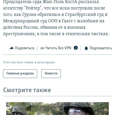
Председатель суда Жан-Поль КостА рассказал
РАСПИСАНИЕ ВЕЩАНИЯ
агентству "Рейтер", что все иски поступили после
ПОДПИШИТЕСЬ НА РАССЫЛКУ
того, как Грузия обратилась в Страсбургский суд и
Международный суд ООН в Гааге с жалобами на
действия России, обвиняя ее в военных
СОЦИАЛЬНЫЕ СЕТИ
преступлениях, в том числе в этнических чистках.
Поделиться
Читать без VPN
Подпишитесь
Все сайты РСЕ/РС
Этот контент также в категориях
Главные разделы
Новости
Смотрите также