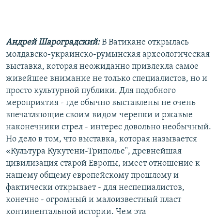
РАСПИСАНИЕ ВЕЩАНИЯ
ПОДПИШИТЕСЬ НА РАССЫЛКУ
Андрей Шароградский:
В Ватикане открылась
СОЦИАЛЬНЫЕ СЕТИ
молдавско-украинско-румынская археологическая
выставка, которая неожиданно привлекла самое
живейшее внимание не только специалистов, но и
просто культурной публики. Для подобного
мероприятия - где обычно выставлены не очень
впечатляющие своим видом черепки и ржавые
Все сайты РСЕ/РС
наконечники стрел - интерес довольно необычный.
Но дело в том, что выставка, которая называется
«Культура Кукутени-Триполье", древнейшая
цивилизация старой Европы, имеет отношение к
нашему общему европейскому прошлому и
фактически открывает - для неспециалистов,
конечно - огромный и малоизвестный пласт
континентальной истории. Чем эта