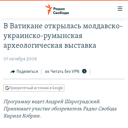
Ссылки
для
упрощенного
В Ватикане открылась молдавско-
ПРОГРАММЫ
доступа
украинско-румынская
ПОДКАСТЫ
Вернуться
археологическая выставка
к
АВТОРСКИЕ ПРОЕКТЫ
основному
07 октября 2008
ЦИТАТЫ СВОБОДЫ
содержанию
Вернутся
МНЕНИЯ
Поделиться
Читать без VPN
к
КУЛЬТУРА
главной
Приоритетный источник в Google
навигации
IDEL.РЕАЛИИ
Вернутся
Программу ведет Андрей Шароградский.
КАВКАЗ.РЕАЛИИ
к
Принимает участие обозреватель Радио Свобода
СЕВЕР.РЕАЛИИ
поиску
Кирилл Кобрин.
СИБИРЬ.РЕАЛИИ