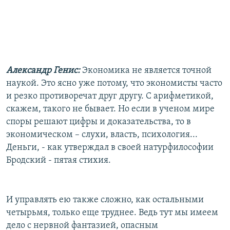
РАСПИСАНИЕ ВЕЩАНИЯ
ПОДПИШИТЕСЬ НА РАССЫЛКУ
СОЦИАЛЬНЫЕ СЕТИ
Александр Генис:
Экономика не является точной
наукой. Это ясно уже потому, что экономисты часто
и резко противоречат друг другу. С арифметикой,
скажем, такого не бывает. Но если в ученом мире
споры решают цифры и доказательства, то в
Все сайты РСЕ/РС
экономическом – слухи, власть, психология...
Деньги, - как утверждал в своей натурфилософии
Бродский - пятая стихия.
И управлять ею также сложно, как остальными
четырьмя, только еще труднее. Ведь тут мы имеем
дело с нервной фантазией, опасным