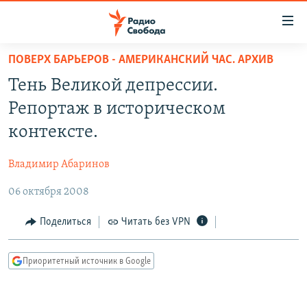
Ссылки
для
упрощенного
ПОВЕРХ БАРЬЕРОВ - АМЕРИКАНСКИЙ ЧАС. АРХИВ
ПРОГРАММЫ
доступа
Тень Великой депрессии.
ПОДКАСТЫ
Вернуться
Репортаж в историческом
к
АВТОРСКИЕ ПРОЕКТЫ
контексте.
основному
ЦИТАТЫ СВОБОДЫ
содержанию
Владимир Абаринов
Вернутся
МНЕНИЯ
к
06 октября 2008
КУЛЬТУРА
главной
навигации
IDEL.РЕАЛИИ
Поделиться
Читать без VPN
Вернутся
КАВКАЗ.РЕАЛИИ
к
Приоритетный источник в Google
СЕВЕР.РЕАЛИИ
поиску
СИБИРЬ.РЕАЛИИ