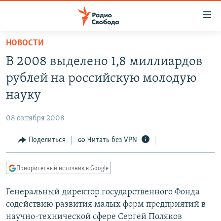
Ссылки
для
упрощенного
НОВОСТИ
ПРОГРАММЫ
доступа
В 2008 выделено 1,8 миллиардов
ПОДКАСТЫ
Вернуться
рублей на российскую молодую
к
АВТОРСКИЕ ПРОЕКТЫ
науку
основному
ЦИТАТЫ СВОБОДЫ
содержанию
08 октября 2008
Вернутся
МНЕНИЯ
к
Поделиться
Читать без VPN
КУЛЬТУРА
главной
навигации
IDEL.РЕАЛИИ
Приоритетный источник в Google
Вернутся
КАВКАЗ.РЕАЛИИ
к
Генеральный директор государственного Фонда
СЕВЕР.РЕАЛИИ
поиску
содействию развития малых форм предприятий в
СИБИРЬ.РЕАЛИИ
научно-технической сфере Сергей Поляков