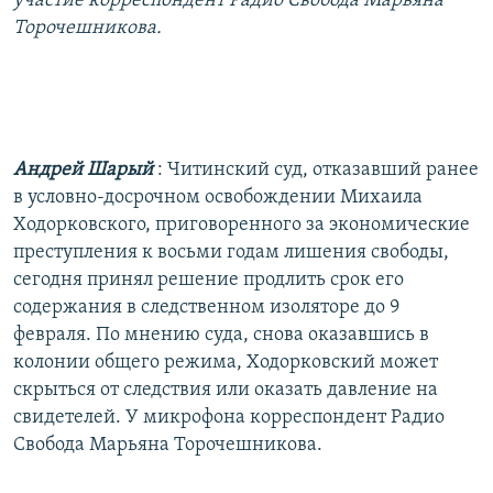
участие корреспондент Радио Свобода Марьяна
РАСПИСАНИЕ ВЕЩАНИЯ
Торочешникова.
ПОДПИШИТЕСЬ НА РАССЫЛКУ
СОЦИАЛЬНЫЕ СЕТИ
Андрей Шарый
: Читинский суд, отказавший ранее
в условно-досрочном освобождении Михаила
Ходорковского, приговоренного за экономические
преступления к восьми годам лишения свободы,
Все сайты РСЕ/РС
сегодня принял решение продлить срок его
содержания в следственном изоляторе до 9
февраля. По мнению суда, снова оказавшись в
колонии общего режима, Ходорковский может
скрыться от следствия или оказать давление на
свидетелей. У микрофона корреспондент Радио
Свобода Марьяна Торочешникова.