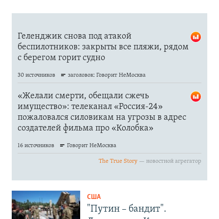
США
"Путин – бандит".