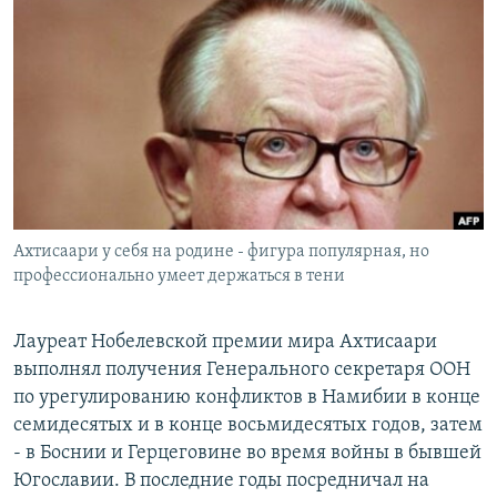
РАСПИСАНИЕ ВЕЩАНИЯ
ПОДПИШИТЕСЬ НА РАССЫЛКУ
СОЦИАЛЬНЫЕ СЕТИ
Ахтисаари у себя на родине - фигура популярная, но
Все сайты РСЕ/РС
профессионально умеет держаться в тени
Лауреат Нобелевской премии мира Ахтисаари
выполнял получения Генерального секретаря ООН
по урегулированию конфликтов в Намибии в конце
семидесятых и в конце восьмидесятых годов, затем
- в Боснии и Герцеговине во время войны в бывшей
Югославии. В последние годы посредничал на