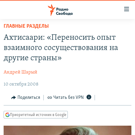
Ссылки
для
упрощенного
ГЛАВНЫЕ РАЗДЕЛЫ
ПРОГРАММЫ
доступа
Ахтисаари: «Переносить опыт
ПОДКАСТЫ
Вернуться
взаимного сосуществования на
к
АВТОРСКИЕ ПРОЕКТЫ
другие страны»
основному
ЦИТАТЫ СВОБОДЫ
содержанию
Андрей Шарый
Вернутся
МНЕНИЯ
к
10 октября 2008
КУЛЬТУРА
главной
навигации
IDEL.РЕАЛИИ
Поделиться
Читать без VPN
Вернутся
КАВКАЗ.РЕАЛИИ
к
Приоритетный источник в Google
СЕВЕР.РЕАЛИИ
поиску
СИБИРЬ.РЕАЛИИ