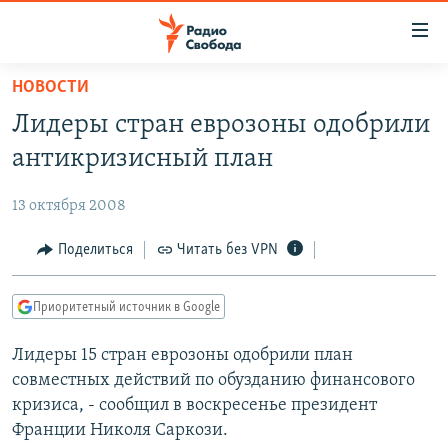
Ссылки
для
упрощенного
НОВОСТИ
ПРОГРАММЫ
доступа
Лидеры стран еврозоны одобрили
ПОДКАСТЫ
Вернуться
антикризисный план
к
АВТОРСКИЕ ПРОЕКТЫ
основному
13 октября 2008
ЦИТАТЫ СВОБОДЫ
содержанию
Вернутся
МНЕНИЯ
Поделиться
Читать без VPN
к
КУЛЬТУРА
главной
Приоритетный источник в Google
навигации
IDEL.РЕАЛИИ
Вернутся
Лидеры 15 стран еврозоны одобрили план
КАВКАЗ.РЕАЛИИ
к
совместных действий по обузданию финансового
СЕВЕР.РЕАЛИИ
поиску
кризиса, - сообщил в воскресенье президент
Франции Николя Саркози.
СИБИРЬ.РЕАЛИИ