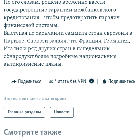
По его словам, решено временно ввести
РАСПИСАНИЕ ВЕЩАНИЯ
государственные гарантии межбанковского
ПОДПИШИТЕСЬ НА РАССЫЛКУ
кредитования - чтобы предотвратить паралич
финансовой системы.
Выступая по окончании саммита стран еврозоны в
СОЦИАЛЬНЫЕ СЕТИ
Париже, Саркози заявил, что Франция, Германия,
Италия и ряд других стран в понедельник
обнародуют более подробные национальные
антикризисные планы.
Все сайты РСЕ/РС
Поделиться
Читать без VPN
Подпишитесь
Этот контент также в категориях
Главные разделы
Новости
Смотрите также