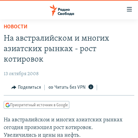
Ссылки
для
упрощенного
НОВОСТИ
ПРОГРАММЫ
доступа
На австралийском и многих
ПОДКАСТЫ
Вернуться
азиатских рынках - рост
к
АВТОРСКИЕ ПРОЕКТЫ
котировок
основному
ЦИТАТЫ СВОБОДЫ
содержанию
13 октября 2008
Вернутся
МНЕНИЯ
к
Поделиться
Читать без VPN
КУЛЬТУРА
главной
навигации
IDEL.РЕАЛИИ
Приоритетный источник в Google
Вернутся
КАВКАЗ.РЕАЛИИ
к
На австралийском и многих азиатских рынках
СЕВЕР.РЕАЛИИ
поиску
сегодня произошел рост котировок.
СИБИРЬ.РЕАЛИИ
Увеличились и цены на нефть.