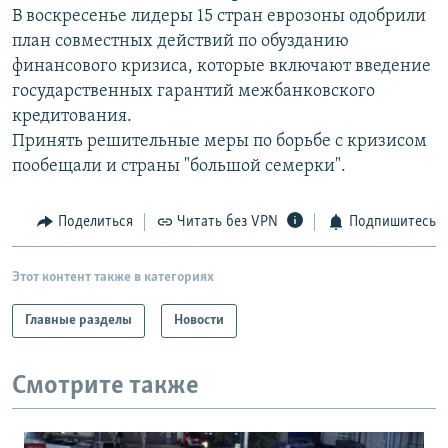
В воскресенье лидеры 15 стран еврозоны одобрили
РАСПИСАНИЕ ВЕЩАНИЯ
план совместных действий по обузданию
ПОДПИШИТЕСЬ НА РАССЫЛКУ
финансового кризиса, которые включают введение
государственных гарантий межбанковского
СОЦИАЛЬНЫЕ СЕТИ
кредитования.
Принять решительные меры по борьбе с кризисом
пообещали и страны "большой семерки".
Поделиться
Читать без VPN
Подпишитесь
Все сайты РСЕ/РС
Этот контент также в категориях
Главные разделы
Новости
Смотрите также