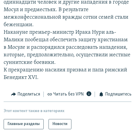
одиннадцати человек и другие нападения в городе
РАСПИСАНИЕ ВЕЩАНИЯ
Мосул и предместьях. В результате
ПОДПИШИТЕСЬ НА РАССЫЛКУ
межконфессиональной вражды сотни семей стали
беженцами.
Накануне премьер-министр Ирака Нури аль-
СОЦИАЛЬНЫЕ СЕТИ
Малики пообещал обеспечить защиту христианам
в Мосуле и распорядился расследовать нападения,
которые, предположительно, осуществили местные
суннитские боевики.
К прекращению насилия призвал и папа римский
Все сайты РСЕ/РС
Бенедикт XVI.
Поделиться
Читать без VPN
Подпишитесь
Этот контент также в категориях
Главные разделы
Новости