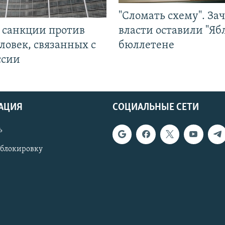
"Сломать схему". За
л санкции против
власти оставили "Ябл
ловек, связанных с
бюллетене
ссии
АЦИЯ
СОЦИАЛЬНЫЕ СЕТИ
ь
 блокировку