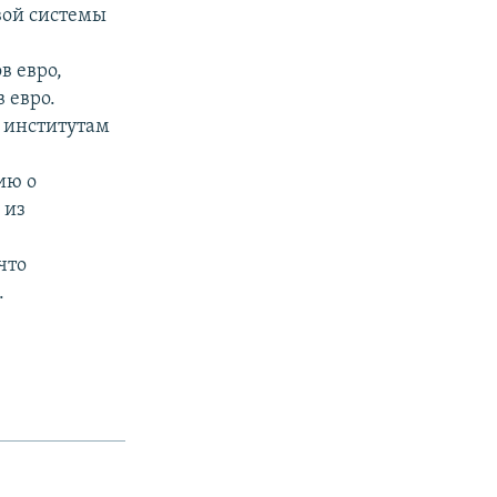
вой системы
в евро,
 евро.
 институтам
ию о
 из
что
.