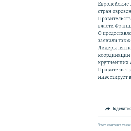
РАСПИСАНИЕ ВЕЩАНИЯ
Европейские 
ПОДПИШИТЕСЬ НА РАССЫЛКУ
стран еврозо
Правительств
власти Франц
О предоставл
заявили такж
Лидеры пятна
координации 
крупнейших ф
Правительств
инвестирует 
Поделить
Этот контент такж