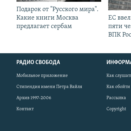
Подарок от "Русского мира".
Какие книги Москва
ЕС вве
предлагает сербам
пяти че
ВПК Ро
РАДИО СВОБОДА
ИНФОРМ
Мобильное приложение
Как слушат
СОЦИАЛЬНЫЕ СЕТИ
Стипендия имени Петра Вайля
Как обойти
Архив 1997-2006
Рассылка
Контакт
Copyright
Все сайты РСЕ/РС