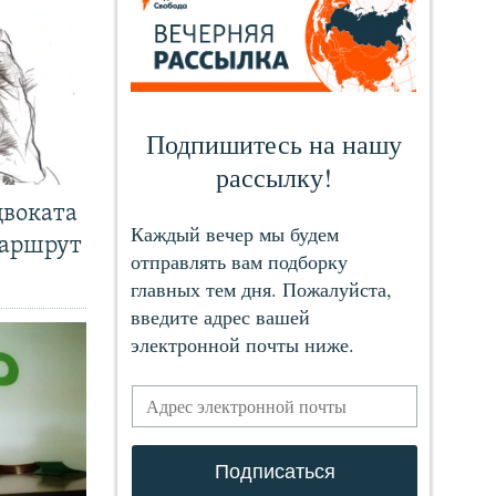
двоката
маршрут