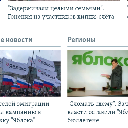
"Задерживали целыми семьями".
Гонения на участников хиппи-слёта
е новости
Регионы
ятелей эмиграции
"Сломать схему". За
ил кампанию в
власти оставили "Ябл
жку "Яблока"
бюллетене