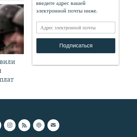
явили
и
плат