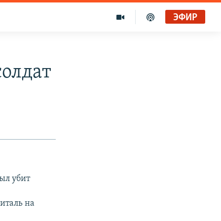
ЭФИР
солдат
был убит
питаль на