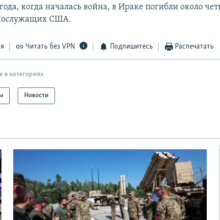
года, когда началась война, в Ираке погибли около че
ннослужащих США.
ся
Читать без VPN
Подпишитесь
Распечатать
е в категориях
ы
Новости