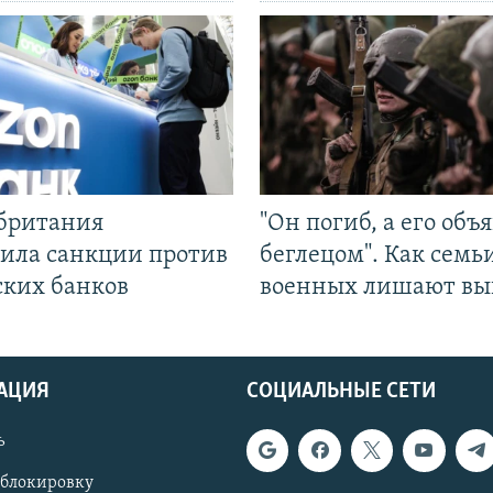
британия
"Он погиб, а его объ
ила санкции против
беглецом". Как семь
ских банков
военных лишают вы
АЦИЯ
СОЦИАЛЬНЫЕ СЕТИ
ь
 блокировку