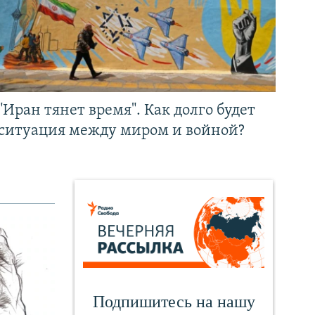
"Иран тянет время". Как долго будет
ситуация между миром и войной?