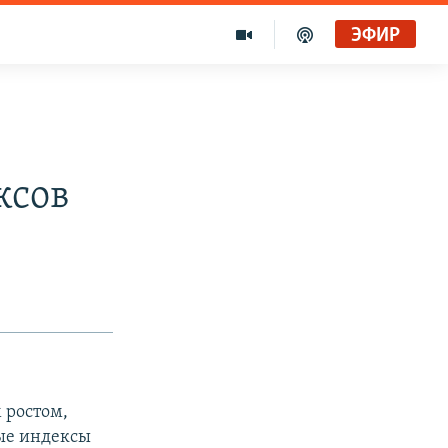
ЭФИР
ксов
 ростом,
вые индексы