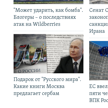
"Может ударить, как бомба".
Сенат 
Блогеры – о последствиях
законо
атак на Wildberries
санкци
Ирана
Подарок от "Русского мира".
Какие книги Москва
ЕС вве
предлагает сербам
пяти че
ВПК Ро