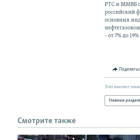
РАСПИСАНИЕ ВЕЩАНИЯ
РТС и ММВБ с
ПОДПИШИТЕСЬ НА РАССЫЛКУ
российский ф
основных инд
нефтегазовом
- от 7% до 19%
Поделить
Этот контент такж
Главные раздел
Смотрите также