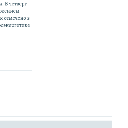
. В четверг
нижением
к отмечено в
роэнергетике