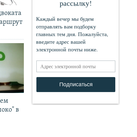
двоката
маршрут
чем
око" в