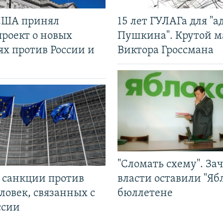
США принял
15 лет ГУЛАГа для "а
проект о новых
Пушкина". Крутой 
ях против России и
Виктора Гроссмана
"Сломать схему". За
л санкции против
власти оставили "Ябл
ловек, связанных с
бюллетене
ссии