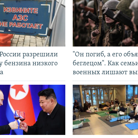
 России разрешили
"Он погиб, а его объ
у бензина низкого
беглецом". Как семь
а
военных лишают вы