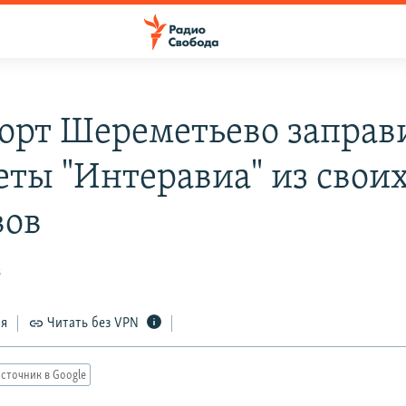
орт Шереметьево заправ
еты "Интеравиа" из свои
вов
8
ся
Читать без VPN
сточник в Google