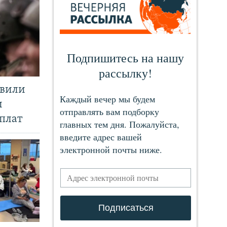
явили
и
плат