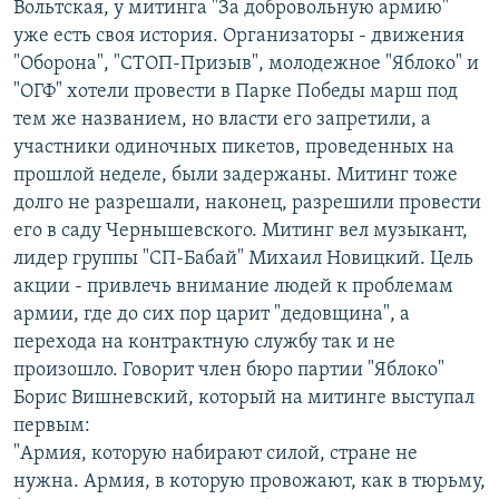
Вольтская, у митинга "За добровольную армию"
РАСПИСАНИЕ ВЕЩАНИЯ
уже есть своя история. Организаторы - движения
ПОДПИШИТЕСЬ НА РАССЫЛКУ
"Оборона", "СТОП-Призыв", молодежное "Яблоко" и
"ОГФ" хотели провести в Парке Победы марш под
тем же названием, но власти его запретили, а
СОЦИАЛЬНЫЕ СЕТИ
участники одиночных пикетов, проведенных на
прошлой неделе, были задержаны. Митинг тоже
долго не разрешали, наконец, разрешили провести
его в саду Чернышевского. Митинг вел музыкант,
лидер группы "СП-Бабай" Михаил Новицкий. Цель
Все сайты РСЕ/РС
акции - привлечь внимание людей к проблемам
армии, где до сих пор царит "дедовщина", а
перехода на контрактную службу так и не
произошло. Говорит член бюро партии "Яблоко"
Борис Вишневский, который на митинге выступал
первым:
"Армия, которую набирают силой, стране не
нужна. Армия, в которую провожают, как в тюрьму,