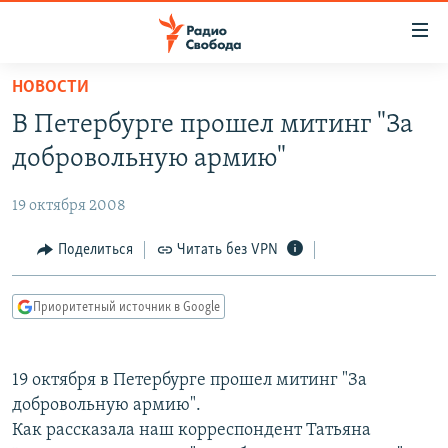
Ссылки
для
упрощенного
НОВОСТИ
ПРОГРАММЫ
доступа
В Петербурге прошел митинг "За
ПОДКАСТЫ
Вернуться
добровольную армию"
к
АВТОРСКИЕ ПРОЕКТЫ
основному
19 октября 2008
ЦИТАТЫ СВОБОДЫ
содержанию
Вернутся
МНЕНИЯ
Поделиться
Читать без VPN
к
КУЛЬТУРА
главной
Приоритетный источник в Google
навигации
IDEL.РЕАЛИИ
Вернутся
КАВКАЗ.РЕАЛИИ
к
19 октября в Петербурге прошел митинг "За
СЕВЕР.РЕАЛИИ
поиску
добровольную армию".
Как рассказала наш корреспондент Татьяна
СИБИРЬ.РЕАЛИИ