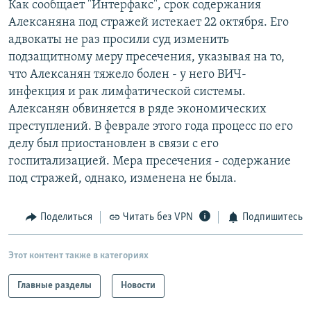
Как сообщает "Интерфакс", срок содержания
РАСПИСАНИЕ ВЕЩАНИЯ
Алексаняна под стражей истекает 22 октября. Его
ПОДПИШИТЕСЬ НА РАССЫЛКУ
адвокаты не раз просили суд изменить
подзащитному меру пресечения, указывая на то,
что Алексанян тяжело болен - у него ВИЧ-
СОЦИАЛЬНЫЕ СЕТИ
инфекция и рак лимфатической системы.
Алексанян обвиняется в ряде экономических
преступлений. В феврале этого года процесс по его
делу был приостановлен в связи с его
госпитализацией. Мера пресечения - содержание
Все сайты РСЕ/РС
под стражей, однако, изменена не была.
Поделиться
Читать без VPN
Подпишитесь
Этот контент также в категориях
Главные разделы
Новости