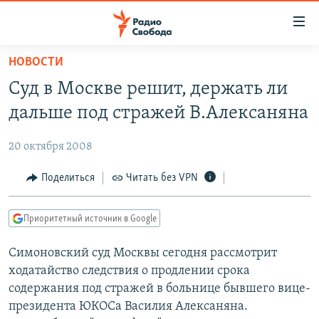
Ссылки
для
упрощенного
НОВОСТИ
ПРОГРАММЫ
доступа
Суд в Москве решит, держать ли
ПОДКАСТЫ
Вернуться
дальше под стражей В.Алексаняна
к
АВТОРСКИЕ ПРОЕКТЫ
основному
20 октября 2008
ЦИТАТЫ СВОБОДЫ
содержанию
Вернутся
МНЕНИЯ
Поделиться
Читать без VPN
к
КУЛЬТУРА
главной
Приоритетный источник в Google
навигации
IDEL.РЕАЛИИ
Вернутся
Симоновский суд Москвы сегодня рассмотрит
КАВКАЗ.РЕАЛИИ
к
ходатайство следствия о продлении срока
СЕВЕР.РЕАЛИИ
поиску
содержания под стражей в больнице бывшего вице-
президента ЮКОСа Василия Алексаняна.
СИБИРЬ.РЕАЛИИ