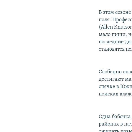
В этом сезон
поля. Професс
(Allen Knutso
мало пищи, н
последние два
становятся п
Особенно опа
достигают ма
спячке в Южно
поисках влаж
Одна бабочка 
районах в на
ожидать повы