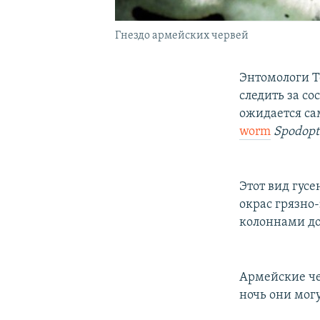
Гнездо армейских червей
Энтомологи Т
следить за со
ожидается са
worm
Spodopt
Этот вид гус
окрас грязно
колоннами до
Армейские че
ночь они мог