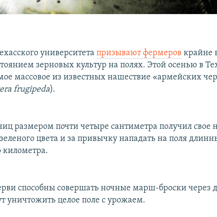
ехасского университета
призывают фермеров
крайне 
стоянием зерновых культур на полях. Этой осенью в Те
мое массовое из известных нашествие «армейских чер
era frugipeda
).
ениц размером почти четыре сантиметра получил свое 
-зеленого цвета и за привычку нападать на поля длин
 километра.
рви способны совершать ночные марш-броски через д
ут уничтожить целое поле с урожаем.