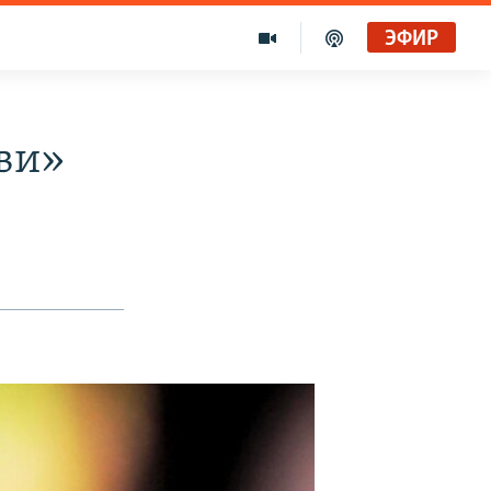
ЭФИР
ви»