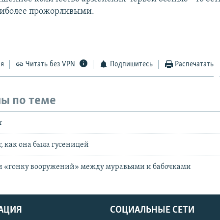
аиболее прожорливыми.
ся
Читать без VPN
Подпишитесь
Распечатать
ы по теме
т
, как она была гусеницей
и «гонку вооружений» между муравьями и бабочками
АЦИЯ
СОЦИАЛЬНЫЕ СЕТИ