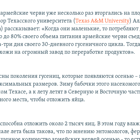
е армейские черви уже несколько раз вторгались на п
ор Техасского университета (
Texas A&M University
) А
n) рассказывает: «Когда они маленькие, то потребляют
о до 80% своего объема питания армейские черви съед
-три дня своего 30-дневного гусеничного цикла. Тогд
охожи на огромный завод по переработке продуктов».
сны поколения гусениц, которые появляются осенью – 
ксимальных размеров. Зиму бабочки этого насекомого
м Техасе, а к лету летят в Северную и Восточную част
ного места, чтобы отложить яйца.
способна отложить около 2 тысяч яиц. В этом году влаж
чале лета была такова, что по мнению энтомологов, фе
шенное количество армейских червей осенью - то есть