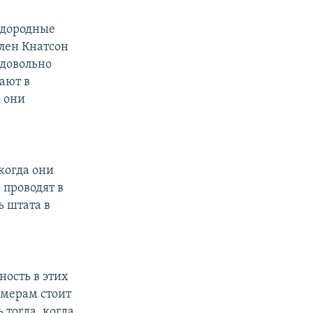
лодородные
ллен Кнатсон
 довольно
ают в
а они
когда они
 проводят в
ь штата в
ность в этих
рмерам стоит
 тогда, когда