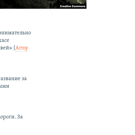
внимательно
хасе
вей» (
Army
название за
ными
ороги. За