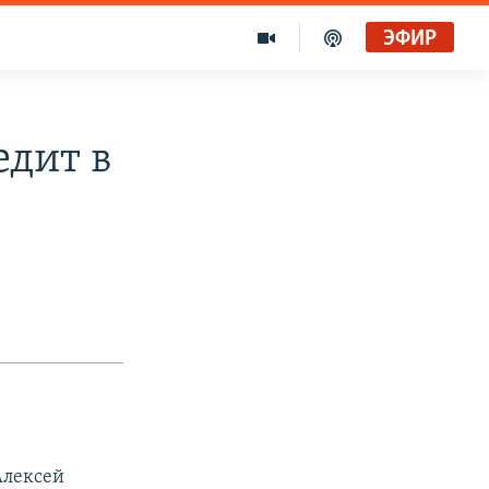
ЭФИР
едит в
Алексей