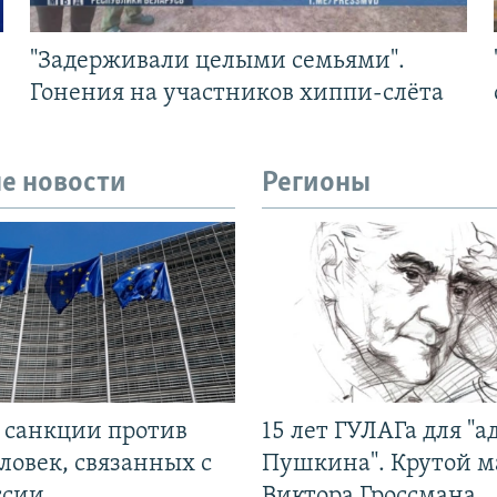
"Задерживали целыми семьями".
Гонения на участников хиппи-слёта
е новости
Регионы
л санкции против
15 лет ГУЛАГа для "а
ловек, связанных с
Пушкина". Крутой 
ссии
Виктора Гроссмана