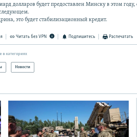
иард долларов будет предоставлен Минску в этом году,
 следующем.
дрина, это будет стабилизационный кредит.
ся
Читать без VPN
Подпишитесь
Распечатать
е в категориях
ы
Новости