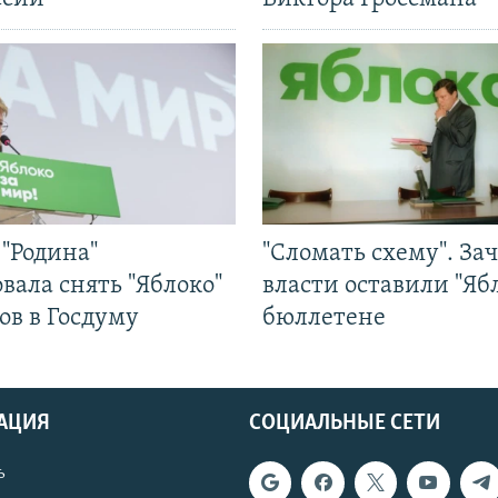
"Родина"
"Сломать схему". За
вала снять "Яблоко"
власти оставили "Ябл
ов в Госдуму
бюллетене
АЦИЯ
СОЦИАЛЬНЫЕ СЕТИ
ь