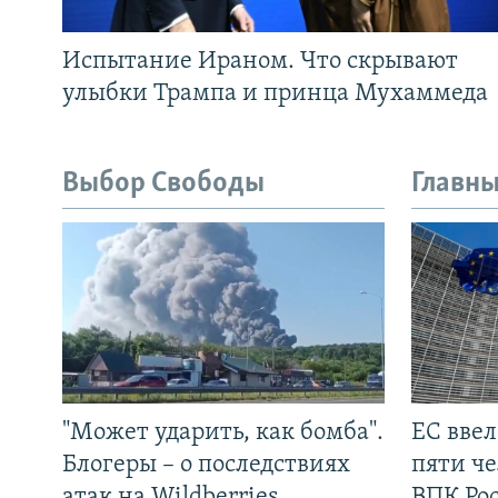
Испытание Ираном. Что скрывают
улыбки Трампа и принца Мухаммеда
Выбор Свободы
Главны
"Может ударить, как бомба".
ЕС вве
Блогеры – о последствиях
пяти че
атак на Wildberries
ВПК Ро