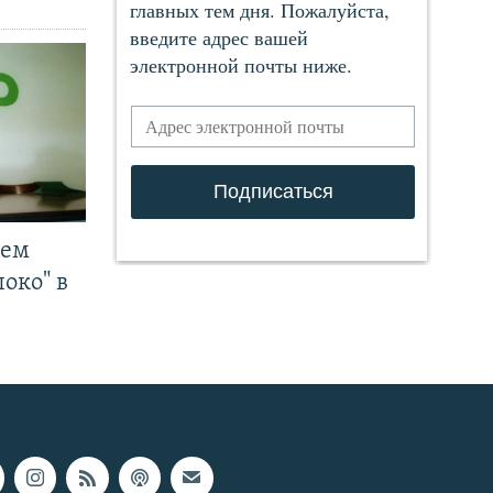
чем
око" в