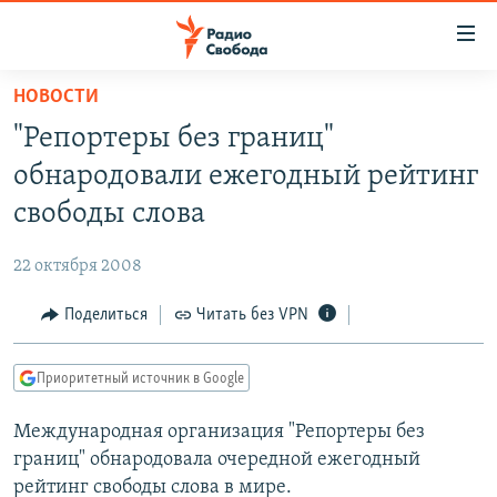
Ссылки
для
упрощенного
НОВОСТИ
ПРОГРАММЫ
доступа
"Репортеры без границ"
ПОДКАСТЫ
Вернуться
обнародовали ежегодный рейтинг
к
АВТОРСКИЕ ПРОЕКТЫ
свободы слова
основному
ЦИТАТЫ СВОБОДЫ
содержанию
22 октября 2008
Вернутся
МНЕНИЯ
к
Поделиться
Читать без VPN
КУЛЬТУРА
главной
навигации
IDEL.РЕАЛИИ
Приоритетный источник в Google
Вернутся
КАВКАЗ.РЕАЛИИ
к
Международная организация "Репортеры без
СЕВЕР.РЕАЛИИ
поиску
границ" обнародовала очередной ежегодный
СИБИРЬ.РЕАЛИИ
рейтинг свободы слова в мире.