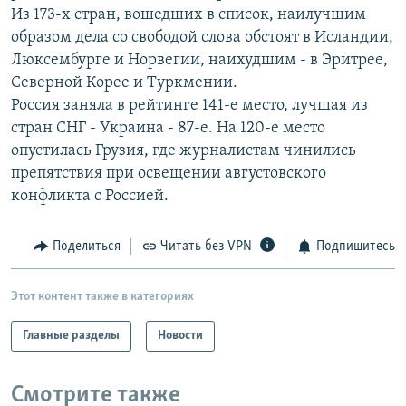
Из 173-х стран, вошедших в список, наилучшим
РАСПИСАНИЕ ВЕЩАНИЯ
образом дела со свободой слова обстоят в Исландии,
ПОДПИШИТЕСЬ НА РАССЫЛКУ
Люксембурге и Норвегии, наихудшим - в Эритрее,
Северной Корее и Туркмении.
СОЦИАЛЬНЫЕ СЕТИ
Россия заняла в рейтинге 141-е место, лучшая из
стран СНГ - Украина - 87-е. На 120-е место
опустилась Грузия, где журналистам чинились
препятствия при освещении августовского
конфликта с Россией.
Все сайты РСЕ/РС
Поделиться
Читать без VPN
Подпишитесь
Этот контент также в категориях
Главные разделы
Новости
Смотрите также