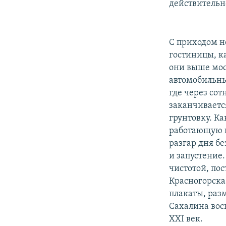
действительн
С приходом н
гостиницы, к
они выше мос
автомобильны
где через сот
заканчиваетс
грунтовку. Ка
работающую ш
разгар дня бе
и запустение
чистотой, по
Красногорска
плакаты, раз
Сахалина вос
XXI век.