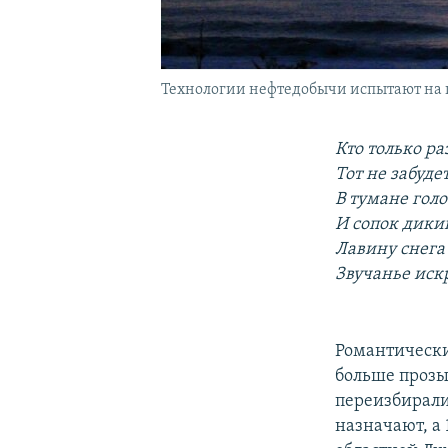
Технологии нефтедобычи испытают на 
Кто только ра
Тот не забудет
В тумане голо
И сопок дики
Лавину снега 
Звучанье иск
Романтически
больше прозы.
переизбирали
назначают, а 