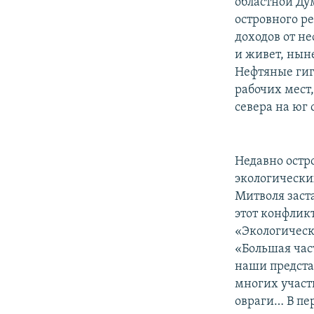
областной Ду
островного р
доходов от не
и живет, нын
Нефтяные гиг
рабочих мест
севера на юг
Недавно остр
экологически
Митволя заст
этот конфлик
«Экологическ
«Большая час
наши предста
многих участк
овраги… В пер