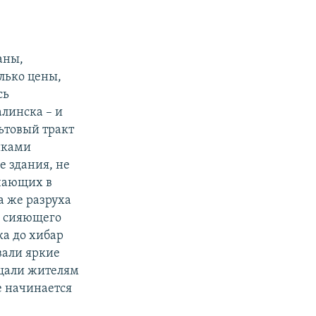
аны,
лько цены,
сь
линска – и
льтовый тракт
иками
е здания, не
учающих в
а же разруха
, сияющего
ка до хибар
вали яркие
бщали жителям
е начинается