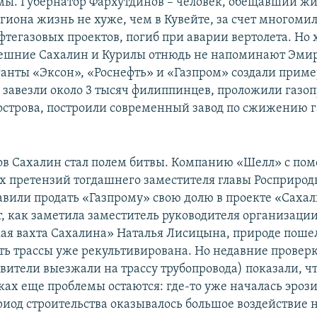
мы. Губернатор Фархутдинов – человек, обещавший ж
егиона жизнь не хуже, чем в Кувейте, за счет многом
фтегазовых проектов, погиб при аварии вертолета. Но х
ешние Сахалин и Курилы отнюдь не напоминают Эми
анты «Эксон», «Роснефть» и «Газпром» создали приме
, завезли около 3 тысяч филиппинцев, проложили газоп
 острова, построили современный завод по сжижению г
ов Сахалин стал полем битвы. Компанию «Шелл» с по
х претензий тогдашнего заместителя главы Росприрод
авили продать «Газпрому» свою долю в проекте «Сахал
т, как заметила заместитель руководителя организаци
ая вахта Сахалина» Наталья Лисицына, природе пошел
ть трассы уже рекультивирована. Но недавние проверк
вители выезжали на трассу трубопровода) показали, чт
ах еще проблемы остаются: где-то уже началась эрози
иод строительства оказывалось большое воздействие н