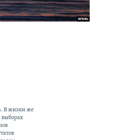
а. В жизни же
х выборах
нов
утатов