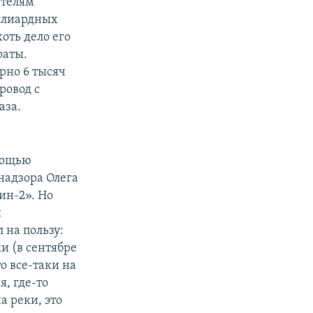
ителям
иллиардных
оть дело его
раты.
рно 6 тысяч
ровод с
аза.
мощью
надзора Олега
ин-2». Но
и
 на пользу:
и (в сентябре
о все-таки на
я, где-то
а реки, это