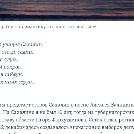
прочность романтику сахалинских пейзажей
з увидел Сахалин,
 это до седин:
с судов,
й покров,
в тайфун,
ренних струн…
м предстает остров Сахалин в песне Алексея Баяндин
 На Сахалине я не был 10 лет, тогда на губернаторски
 главу области Игоря Фархутдинова. Сейчас глав регио
12 декабря здесь создавалось впечатление выборов деп