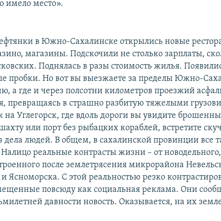
о имело место».
ефтянки в Южно-Сахалинске открылись новые рестор
азино, магазины. Подскочили не столько зарплаты, ско
ковских. Поднялась в разы стоимость жилья. Появили
е пробки. Но вот вы выезжаете за пределы Южно-Саха
ню, а где и через полсотни километров проезжий асфа
я, превращаясь в страшно разбитую тяжелыми грузов
к на Углегорск, где вдоль дороги вы увидите брошенны
ахту или порт без рыбацких кораблей, встретите ск
з дела людей. В общем, в сахалинской провинции все т
. Налицо реальные контрасты жизни – от новодельного
строенного после землетрясения микрорайона Невельс
 и Ясноморска. С этой реальностью резко контрастиро
мещенные повсюду как социальная реклама. Они соо
ьмилетней давности новость. Оказывается, на их земл